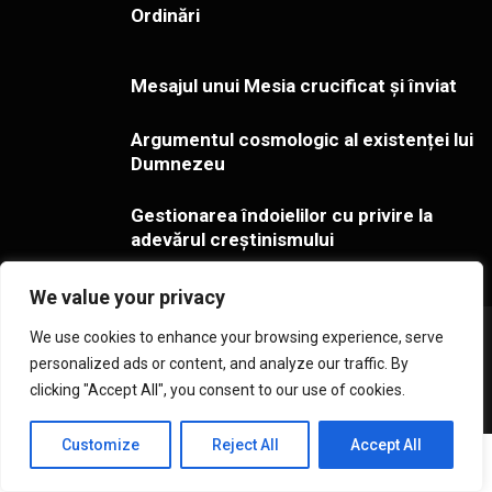
Ordinări
Mesajul unui Mesia crucificat și înviat
Argumentul cosmologic al existenței lui
Dumnezeu
Gestionarea îndoielilor cu privire la
adevărul creștinismului
We value your privacy
Copyright ©2026 Toate drepturile rezervate - Cultul Penticostal
We use cookies to enhance your browsing experience, serve
din România. Creat de
Studio157
personalized ads or content, and analyze our traffic. By
Arhivă
Redacția
Istoricul revistei
Abonamente
clicking "Accept All", you consent to our use of cookies.
Toate articolele
Contact
Contul meu
Coș
Customize
Reject All
Accept All