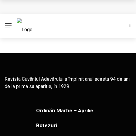
Cere creștinismul o credință oarbă? (Partea I)
Împărtășirea conducerii
Ambasadori ai lui Cristos
Binecuvântare pastorală cu prilejul unui început de an
Eșecul Franței de a proteja dreptul la viață
Revista Cuvântul Adevărului a împlinit anul acesta 94 de ani
de la prima sa apariție, în 1929.
Ordinări Martie – Aprilie
Botezuri