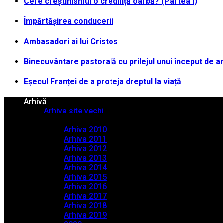
Cere creștinismul o credință oarbă? (Partea I)
Împărtășirea conducerii
Ambasadori ai lui Cristos
Binecuvântare pastorală cu prilejul unui început de a
Eșecul Franței de a proteja dreptul la viață
Arhivă
Arhiva site vechi
Arhiva PDF
Arhiva 2010
Arhiva 2011
Arhiva 2012
Arhiva 2013
Arhiva 2014
Arhiva 2015
Arhiva 2016
Arhiva 2017
Arhiva 2018
Arhiva 2019