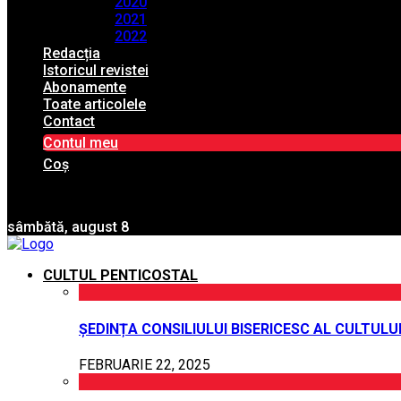
2020
2021
2022
Redacția
Istoricul revistei
Abonamente
Toate articolele
Contact
Contul meu
Coș
sâmbătă, august 8
CULTUL PENTICOSTAL
ȘEDINȚA CONSILIULUI BISERICESC AL CULTUL
FEBRUARIE 22, 2025