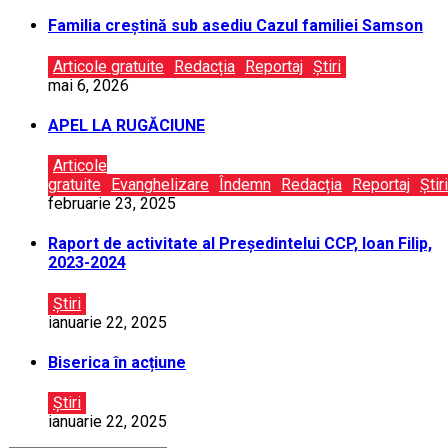
Familia creștină sub asediu Cazul familiei Samson
Articole gratuite
Redacția
Reportaj
Știri
mai 6, 2026
APEL LA RUGĂCIUNE
Articole
gratuite
Evanghelizare
Îndemn
Redacția
Reportaj
Știri
februarie 23, 2025
Raport de activitate al Președintelui CCP, Ioan Filip,
2023-2024
Știri
ianuarie 22, 2025
Biserica în acțiune
Știri
ianuarie 22, 2025