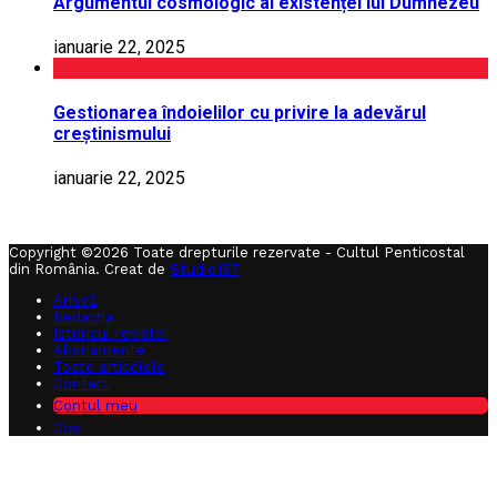
Argumentul cosmologic al existenței lui Dumnezeu
ianuarie 22, 2025
Gestionarea îndoielilor cu privire la adevărul
creștinismului
ianuarie 22, 2025
Copyright ©2026 Toate drepturile rezervate - Cultul Penticostal
din România. Creat de
Studio157
Arhivă
Redacția
Istoricul revistei
Abonamente
Toate articolele
Contact
Contul meu
Coș