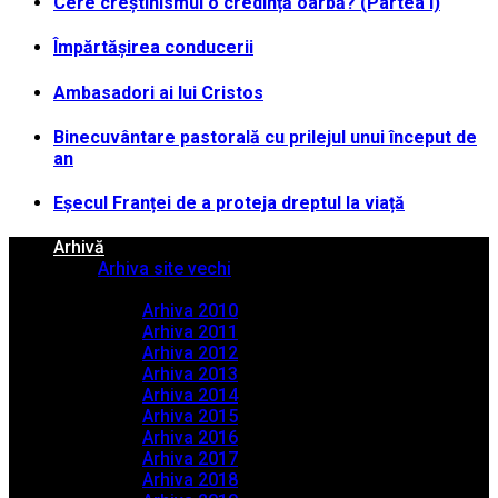
Cere creștinismul o credință oarbă? (Partea I)
Împărtășirea conducerii
Ambasadori ai lui Cristos
Binecuvântare pastorală cu prilejul unui început de
an
Eșecul Franței de a proteja dreptul la viață
Arhivă
Arhiva site vechi
Arhiva PDF
Arhiva 2010
Arhiva 2011
Arhiva 2012
Arhiva 2013
Arhiva 2014
Arhiva 2015
Arhiva 2016
Arhiva 2017
Arhiva 2018