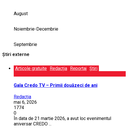
August
Noiembrie-Decembrie
Septembrie
Știri externe
Articole gratuite
Redacția
Reportaj
Știri
Gala Credo TV – Primii douăzeci de ani
Redacția
mai 6, 2026
1774
0
În data de 21 martie 2026, a avut loc evenimentul
aniversar CREDO ...