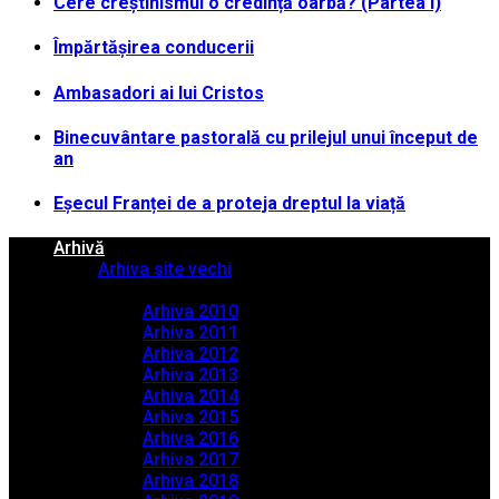
Cere creștinismul o credință oarbă? (Partea I)
Împărtășirea conducerii
Ambasadori ai lui Cristos
Binecuvântare pastorală cu prilejul unui început de
an
Eșecul Franței de a proteja dreptul la viață
Arhivă
Arhiva site vechi
Arhiva PDF
Arhiva 2010
Arhiva 2011
Arhiva 2012
Arhiva 2013
Arhiva 2014
Arhiva 2015
Arhiva 2016
Arhiva 2017
Arhiva 2018