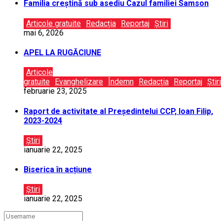
Familia creștină sub asediu Cazul familiei Samson
Articole gratuite
Redacția
Reportaj
Știri
mai 6, 2026
APEL LA RUGĂCIUNE
Articole
gratuite
Evanghelizare
Îndemn
Redacția
Reportaj
Știri
februarie 23, 2025
Raport de activitate al Președintelui CCP, Ioan Filip,
2023-2024
Știri
ianuarie 22, 2025
Biserica în acțiune
Știri
ianuarie 22, 2025