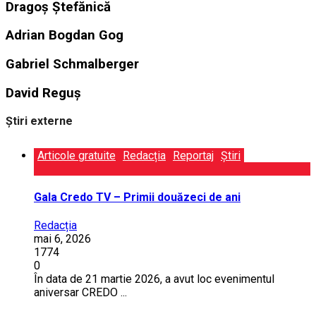
Dragoș Ștefănică
Adrian Bogdan Gog
Gabriel Schmalberger
David Reguș
Știri externe
Articole gratuite
Redacția
Reportaj
Știri
Gala Credo TV – Primii douăzeci de ani
Redacția
mai 6, 2026
1774
0
În data de 21 martie 2026, a avut loc evenimentul
aniversar CREDO ...