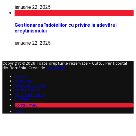
ianuarie 22, 2025
Gestionarea îndoielilor cu privire la adevărul
creștinismului
ianuarie 22, 2025
Copyright ©2026 Toate drepturile rezervate - Cultul Penticostal
din România. Creat de
Studio157
Arhivă
Redacția
Istoricul revistei
Abonamente
Toate articolele
Contact
Contul meu
Coș