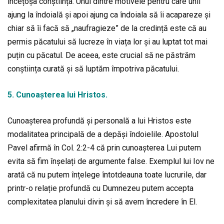
încețoșa conștiința. Unul dintre motivele pentru care unii
ajung la îndoială și apoi ajung ca îndoiala să îi acapareze și
chiar să îi facă să „naufragieze” de la credință este că au
permis păcatului să lucreze în viața lor și au luptat tot mai
puțin cu păcatul. De aceea, este crucial să ne păstrăm
conștiința curată și să luptăm împotriva păcatului.
5. Cunoașterea lui Hristos.
Cunoașterea profundă și personală a lui Hristos este
modalitatea principală de a depăși îndoielile. Apostolul
Pavel afirmă în Col. 2:2-4 că prin cunoașterea Lui putem
evita să fim înșelați de argumente false. Exemplul lui Iov ne
arată că nu putem înțelege întotdeauna toate lucrurile, dar
printr-o relație profundă cu Dumnezeu putem accepta
complexitatea planului divin și să avem încredere în El.