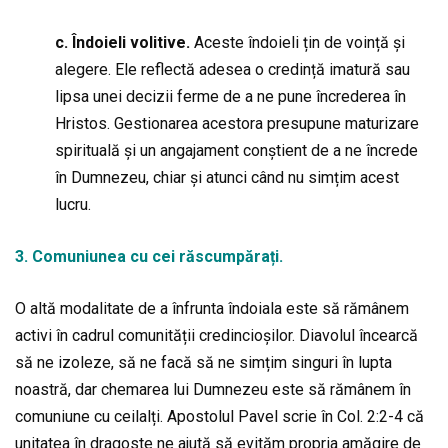
c. Îndoieli volitive.
Aceste îndoieli țin de voință și
alegere. Ele reflectă adesea o credință imatură sau
lipsa unei decizii ferme de a ne pune încrederea în
Hristos. Gestionarea acestora presupune maturizare
spirituală și un angajament conștient de a ne încrede
în Dumnezeu, chiar și atunci când nu simțim acest
lucru.
3. Comuniunea cu cei
răscumpărați.
O altă modalitate de a înfrunta îndoiala este să rămânem
activi în cadrul comunității credincioșilor. Diavolul încearcă
să ne izoleze, să ne facă să ne simțim singuri în lupta
noastră, dar chemarea lui Dumnezeu este să rămânem în
comuniune cu ceilalți. Apostolul Pavel scrie în Col. 2:2-4 că
unitatea în dragoste ne ajută să evităm propria amăgire de