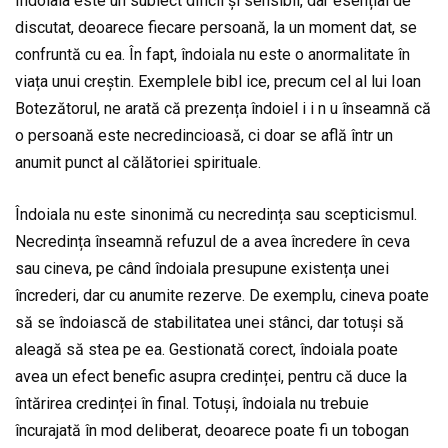
Îndoiala este un subiect dificil și sensibil, dar esențial de
discutat, deoarece fiecare persoană, la un moment dat, se
confruntă cu ea. În fapt, îndoiala nu este o anormalitate în
viața unui creștin. Exemplele bibl ice, precum cel al lui Ioan
Botezătorul, ne arată că prezența îndoiel i i n u înseamnă că
o persoană este necredincioasă, ci doar se află într un
anumit punct al călătoriei spirituale.
Îndoiala nu este sinonimă cu necredința sau scepticismul.
Necredința înseamnă refuzul de a avea încredere în ceva
sau cineva, pe când îndoiala presupune existența unei
încrederi, dar cu anumite rezerve. De exemplu, cineva poate
să se îndoiască de stabilitatea unei stânci, dar totuși să
aleagă să stea pe ea. Gestionată corect, îndoiala poate
avea un efect benefic asupra credinței, pentru că duce la
întărirea credinței în final. Totuși, îndoiala nu trebuie
încurajată în mod deliberat, deoarece poate fi un tobogan