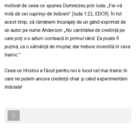
motivat de ceea ce spunea Dumnezeu prin Iuda: „Fie-vă
milă de cei cuprinși de îndoieli” (Iuda 1:22, EDCR). În tot
acest timp, să rămânem încurajați de un gând exprimat de
un autor pe nume Anderson:
„Nu cantitatea de credință pe
care poți s-o aduni contează în
primul rând. Ea poate fi
puțină,
ca o sămânță de muștar, dar
trebuie investită în ceva
trainic.”
Ceea ce Hristos a făcut pentru noi e locul cel mai trainic în
care ne putem ancora credință chiar și când experimentăm
îndoiala!