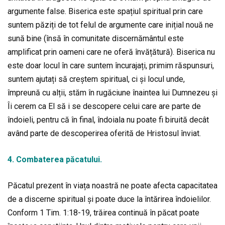
argumente false. Biserica este spațiul spiritual prin care
suntem păziți de tot felul de argumente care inițial nouă ne
sună bine (însă în comunitate discernământul este
amplificat prin oameni care ne oferă învățătură). Biserica nu
este doar locul în care suntem încurajați, primim răspunsuri,
suntem ajutați să creștem spiritual, ci și locul unde,
împreună cu alții, stăm în rugăciune înaintea lui Dumnezeu și
Îi cerem ca El să i se descopere celui care are parte de
îndoieli, pentru că în final, îndoiala nu poate fi biruită decât
având parte de descoperirea oferită de Hristosul înviat.
4. Combaterea păcatului.
Păcatul prezent în viața noastră ne poate afecta capacitatea
de a discerne spiritual și poate duce la întărirea îndoielilor.
Conform 1 Tim. 1:18-19, trăirea continuă în păcat poate