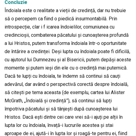
Concluzie
Îndoiala este o realitate a vieții de credință, dar nu trebuie
să o percepem ca fiind o piedică insurmontabilă. Prin
introspecție, clar i f icarea îndoielilor, comuniunea cu
credincioșii, combaterea păcatului și cunoașterea profundă
a lui Hristos, putem transforma îndoiala într-o oportunitate
de întărire a credinței. Deși lupta cu îndoiala poate fi dificilă,
cu ajutorul lui Dumnezeu și al Bisericii, putem depăși aceste
momente și putem ieși din ele cu o credință mai puternică.
Dacă te lupți cu îndoiala, te îndemn să continui să cauți
adevărul, dar având o perspectivă corectă despre îndoială,
să citești pe tema aceasta (de exemplu, cartea lui Alister
McGrath, „Îndoială și credință”), să continui să lupți
împotriva păcatului și să tânjești după cunoașterea lui
Hristos. Dacă ești dintre cei care vrei să-i ajuți pe alții în
lupta lor cu îndoiala, învață-i lucrurile acestea și stai
aproape de ei, ajută-i în lupta lor și roagă-te pentru ei, fiind