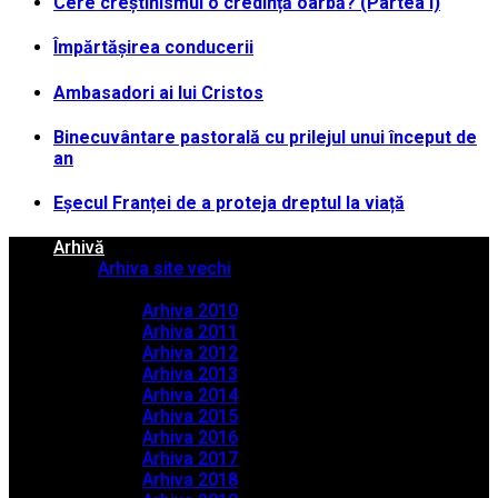
Cere creștinismul o credință oarbă? (Partea I)
Împărtășirea conducerii
Ambasadori ai lui Cristos
Binecuvântare pastorală cu prilejul unui început de
an
Eșecul Franței de a proteja dreptul la viață
Arhivă
Arhiva site vechi
Arhiva PDF
Arhiva 2010
Arhiva 2011
Arhiva 2012
Arhiva 2013
Arhiva 2014
Arhiva 2015
Arhiva 2016
Arhiva 2017
Arhiva 2018