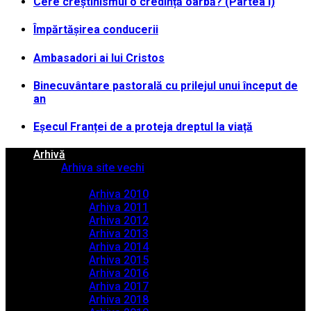
Cere creștinismul o credință oarbă? (Partea I)
Împărtășirea conducerii
Ambasadori ai lui Cristos
Binecuvântare pastorală cu prilejul unui început de
an
Eșecul Franței de a proteja dreptul la viață
Arhivă
Arhiva site vechi
Arhiva PDF
Arhiva 2010
Arhiva 2011
Arhiva 2012
Arhiva 2013
Arhiva 2014
Arhiva 2015
Arhiva 2016
Arhiva 2017
Arhiva 2018