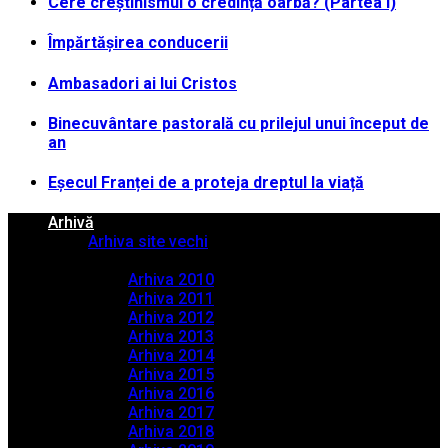
Cere creștinismul o credință oarbă? (Partea I)
Împărtășirea conducerii
Ambasadori ai lui Cristos
Binecuvântare pastorală cu prilejul unui început de
an
Eșecul Franței de a proteja dreptul la viață
Arhivă
Arhiva site vechi
Arhiva PDF
Arhiva 2010
Arhiva 2011
Arhiva 2012
Arhiva 2013
Arhiva 2014
Arhiva 2015
Arhiva 2016
Arhiva 2017
Arhiva 2018