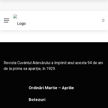
Cere creștinismul o credință oarbă? (Partea I)
Împărtășirea conducerii
Ambasadori ai lui Cristos
Binecuvântare pastorală cu prilejul unui început de an
Eșecul Franței de a proteja dreptul la viață
Revista Cuvântul Adevărului a împlinit anul acesta 94 de ani
de la prima sa apariție, în 1929.
Ordinări Martie – Aprilie
Botezuri