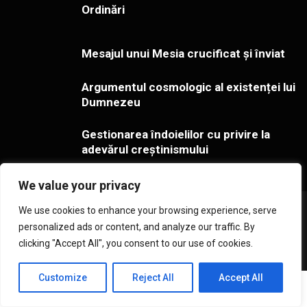
Ordinări
Mesajul unui Mesia crucificat și înviat
Argumentul cosmologic al existenței lui
Dumnezeu
Gestionarea îndoielilor cu privire la
adevărul creștinismului
We value your privacy
Copyright ©2026 Toate drepturile rezervate - Cultul Penticostal
We use cookies to enhance your browsing experience, serve
din România. Creat de
Studio157
personalized ads or content, and analyze our traffic. By
Arhivă
Redacția
Istoricul revistei
Abonamente
clicking "Accept All", you consent to our use of cookies.
Toate articolele
Contact
Contul meu
Coș
Customize
Reject All
Accept All