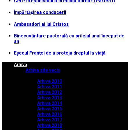
Cere creștinismul o credință oarbă? (Partea I)
Împărtășirea conducerii
Ambasadori ai lui Cristos
Binecuvântare pastorală cu prilejul unui început de
an
Eșecul Franței de a proteja dreptul la viață
Arhivă
Arhiva site vechi
Arhiva PDF
Arhiva 2010
Arhiva 2011
Arhiva 2012
Arhiva 2013
Arhiva 2014
Arhiva 2015
Arhiva 2016
Arhiva 2017
Arhiva 2018