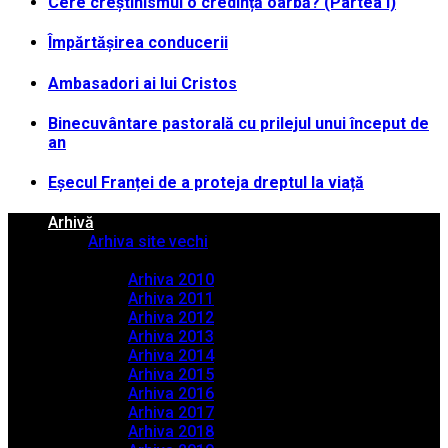
Cere creștinismul o credință oarbă? (Partea I)
Împărtășirea conducerii
Ambasadori ai lui Cristos
Binecuvântare pastorală cu prilejul unui început de
an
Eșecul Franței de a proteja dreptul la viață
Arhivă
Arhiva site vechi
Arhiva PDF
Arhiva 2010
Arhiva 2011
Arhiva 2012
Arhiva 2013
Arhiva 2014
Arhiva 2015
Arhiva 2016
Arhiva 2017
Arhiva 2018