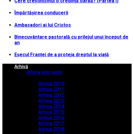
Cere creștinismul o credință oarbă? (Partea I)
Împărtășirea conducerii
Ambasadori ai lui Cristos
Binecuvântare pastorală cu prilejul unui început de
an
Eșecul Franței de a proteja dreptul la viață
Arhivă
Arhiva site vechi
Arhiva PDF
Arhiva 2010
Arhiva 2011
Arhiva 2012
Arhiva 2013
Arhiva 2014
Arhiva 2015
Arhiva 2016
Arhiva 2017
Arhiva 2018