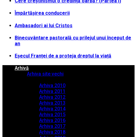
Cere creștinismul o credință oarbă? (Partea I)
Împărtășirea conducerii
Ambasadori ai lui Cristos
Binecuvântare pastorală cu prilejul unui început de
an
Eșecul Franței de a proteja dreptul la viață
Arhivă
Arhiva site vechi
Arhiva PDF
Arhiva 2010
Arhiva 2011
Arhiva 2012
Arhiva 2013
Arhiva 2014
Arhiva 2015
Arhiva 2016
Arhiva 2017
Arhiva 2018