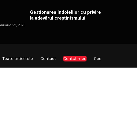
Gestionarea îndoielilor cu privire
la adevărul creștinismului
anuarie 22, 2025
Toate articolele
Contact
Contul meu
Coș