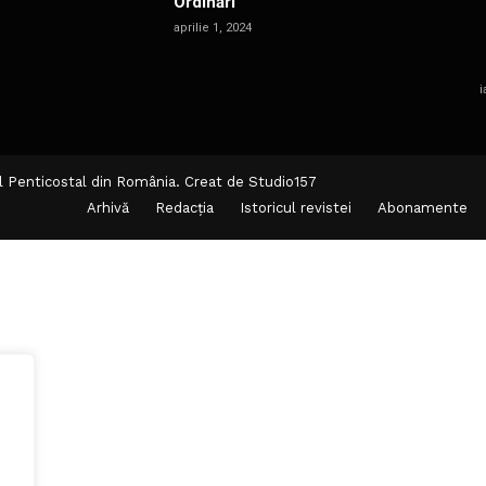
Ordinări
aprilie 1, 2024
i
l Penticostal din România. Creat de
Studio157
Arhivă
Redacția
Istoricul revistei
Abonamente