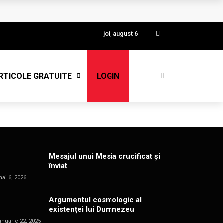
joi, august 6
RTICOLE GRATUITE
LOGIN
Mesajul unui Mesia crucificat și
înviat
ai 6, 2026
Argumentul cosmologic al
existenței lui Dumnezeu
anuarie 22, 2025