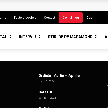
I)
ente
Toate articolele
Contact
Contul meu
Coș
STAL
INTERVIU
ȘTIRI DE PE MAPAMOND
A
eput de an
Ordinări Martie – Aprilie
mai 16, 2024
m
.
Botezuri
aprilie 1, 2024
i