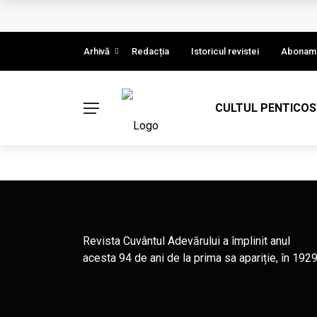
Cere creștinismul o credință oarbă? (Partea 
Împărtășirea conducerii
Arhivă
Redacția
Istoricul revistei
Abonam
Ambasadori ai lui Cristos
CULTUL PENTICO
Binecuvântare pastorală cu prilejul unui înc
Eșecul Franței de a proteja dreptul la viață
Revista Cuvântul Adevărului a împlinit anul
acesta 94 de ani de la prima sa apariție, în 1929