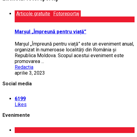
Articole gratuite
Fotoreportaj
Marșul „Împreună pentru viață”
Marșul „Împreună pen­tru viață” este un eveniment a­nu­al,
organizat în numeroase localități din Ro­mânia și
Republica Mol­dova. Scopul acestui eve­ni­ment este
promovarea ...
Redacția
aprilie 3, 2023
Social media
6199
Likes
Evenimente