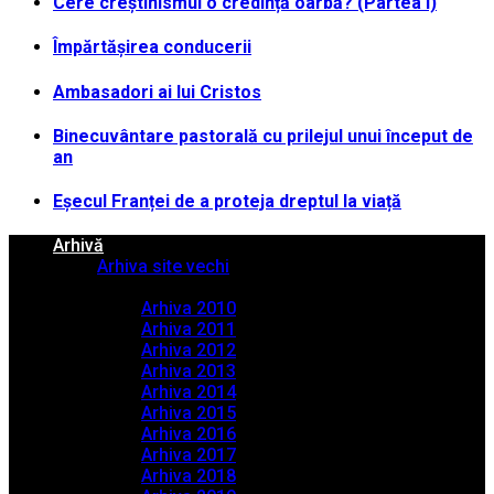
Cere creștinismul o credință oarbă? (Partea I)
Împărtășirea conducerii
Ambasadori ai lui Cristos
Binecuvântare pastorală cu prilejul unui început de
an
Eșecul Franței de a proteja dreptul la viață
Arhivă
Arhiva site vechi
Arhiva PDF
Arhiva 2010
Arhiva 2011
Arhiva 2012
Arhiva 2013
Arhiva 2014
Arhiva 2015
Arhiva 2016
Arhiva 2017
Arhiva 2018