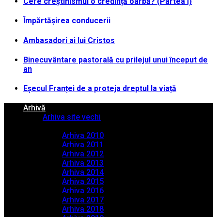
Cere creștinismul o credință oarbă? (Partea I)
Împărtășirea conducerii
Ambasadori ai lui Cristos
Binecuvântare pastorală cu prilejul unui început de
an
Eșecul Franței de a proteja dreptul la viață
Arhivă
Arhiva site vechi
Arhiva PDF
Arhiva 2010
Arhiva 2011
Arhiva 2012
Arhiva 2013
Arhiva 2014
Arhiva 2015
Arhiva 2016
Arhiva 2017
Arhiva 2018