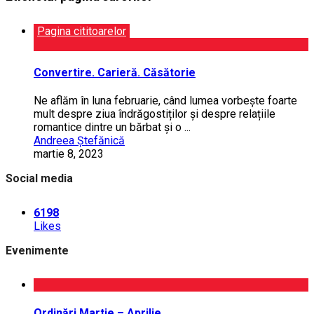
Pagina cititoarelor
Convertire. Carieră. Căsătorie
Ne aflăm în luna fe­bru­arie, când lumea vorbește foarte
mult despre ziua îndrăgostiților și despre relațiile
romantice dintre un bărbat și o ...
Andreea Ștefănică
martie 8, 2023
Social media
6198
Likes
Evenimente
Ordinări Martie – Aprilie