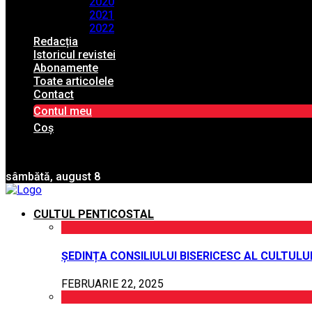
2020
2021
2022
Redacția
Istoricul revistei
Abonamente
Toate articolele
Contact
Contul meu
Coș
sâmbătă, august 8
CULTUL PENTICOSTAL
ȘEDINȚA CONSILIULUI BISERICESC AL CULTUL
FEBRUARIE 22, 2025