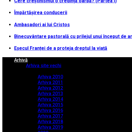
Cere creștinismul o credință oarbă? (Partea I)
Împărtășirea conducerii
Ambasadori ai lui Cristos
Binecuvântare pastorală cu prilejul unui început de a
Eșecul Franței de a proteja dreptul la viață
Arhivă
Arhiva site vechi
Arhiva PDF
Arhiva 2010
Arhiva 2011
Arhiva 2012
Arhiva 2013
Arhiva 2014
Arhiva 2015
Arhiva 2016
Arhiva 2017
Arhiva 2018
Arhiva 2019