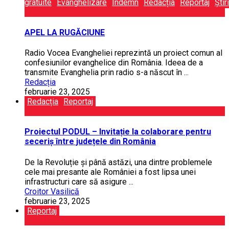
gratuite
Evanghelizare
Îndemn
Redacția
Reportaj
Știri
APEL LA RUGĂCIUNE
Radio Vocea Evangheliei reprezintă un proiect comun al
confesiunilor evanghelice din România. Ideea de a
transmite Evanghelia prin radio s-a născut în ...
Redacția
februarie 23, 2025
Redacția
Reportaj
Proiectul PODUL – Invitație la colaborare pentru
seceriș între județele din România
De la Revoluție și până astăzi, una dintre problemele
cele mai presante ale României a fost lipsa unei
infrastructuri care să asigure ...
Croitor Vasilică
februarie 23, 2025
Reportaj