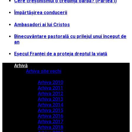
Cere creștinismul o credință oarbă? (Partea I)
Împărtășirea conducerii
Ambasadori ai lui Cristos
Binecuvântare pastorală cu prilejul unui început de
an
Eșecul Franței de a proteja dreptul la viață
Arhivă
Arhiva site vechi
Arhiva PDF
Arhiva 2010
Arhiva 2011
Arhiva 2012
Arhiva 2013
Arhiva 2014
Arhiva 2015
Arhiva 2016
Arhiva 2017
Arhiva 2018