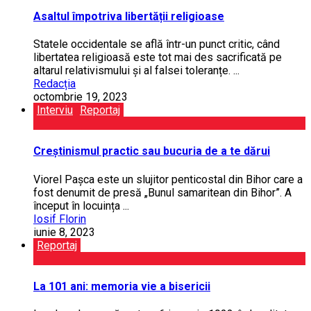
Asaltul împotriva libertății religioase
Statele occidentale se află într-un punct critic, când
libertatea re­ligioasă este tot mai des sacrificată pe
altarul relativismului și al falsei toleranțe. ...
Redacția
octombrie 19, 2023
Interviu
Reportaj
Creștinismul practic sau bucuria de a te dărui
Viorel Pașca este un slujitor pen­ticostal din Bihor care a
fost denumit de presă „Bunul samaritean din Bihor”. A
în­ce­put în locuința ...
Iosif Florin
iunie 8, 2023
Reportaj
La 101 ani: memoria vie a bisericii