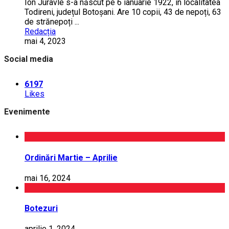
Ion Juravle s-a născut pe 6 ianuarie 1922, în localitatea
Todireni, județul Botoșani. Are 10 copii, 43 de nepoți, 63
de strănepoți ...
Redacția
mai 4, 2023
Social media
6197
Likes
Evenimente
Ordinări Martie – Aprilie
mai 16, 2024
Botezuri
aprilie 1, 2024