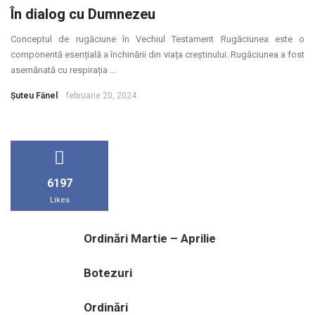
În dialog cu Dumnezeu
Conceptul de rugăciune în Vechiul Testament Rugăciunea este o
componentă esențială a închinării din viața creștinului. Rugăciunea a fost
asemănată cu respirația ...
Şuteu Fănel
februarie 20, 2024
6197
Likes
Ordinări Martie – Aprilie
Botezuri
Ordinări