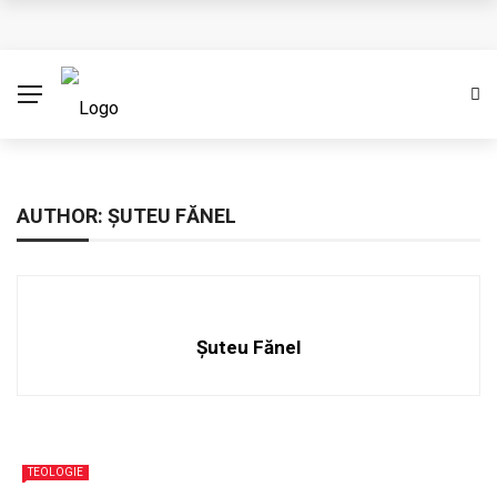
Cere creștinismul o credință oarbă? (Partea I)
Împărtășirea conducerii
Ambasadori ai lui Cristos
Binecuvântare pastorală cu prilejul unui început de an
AUTHOR: ŞUTEU FĂNEL
Eșecul Franței de a proteja dreptul la viață
Şuteu Fănel
TEOLOGIE