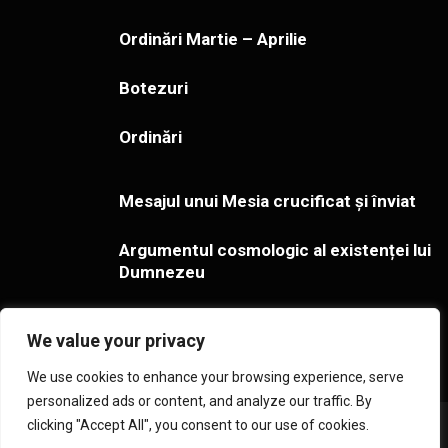
Ordinări Martie – Aprilie
Botezuri
Ordinări
Mesajul unui Mesia crucificat și înviat
Argumentul cosmologic al existenței lui
Dumnezeu
Gestionarea îndoielilor cu privire la
We value your privacy
adevărul creștinismului
We use cookies to enhance your browsing experience, serve
personalized ads or content, and analyze our traffic. By
clicking "Accept All", you consent to our use of cookies.
Copyright ©2026 Toate drepturile rezervate - Cultul Penticostal
din România. Creat de
Studio157