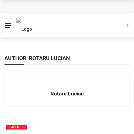
Cere creștinismul o credință oarbă? (Partea I)
Împărtășirea conducerii
Ambasadori ai lui Cristos
Binecuvântare pastorală cu prilejul unui început de an
AUTHOR: ROTARU LUCIAN
Eșecul Franței de a proteja dreptul la viață
Rotaru Lucian
LEADERSHIP