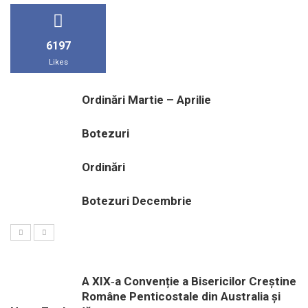
6197
Likes
Ordinări Martie – Aprilie
Botezuri
Ordinări
Botezuri Decembrie
A XIX‑a Convenție a Bisericilor Creștine
Române Penticostale din Australia și