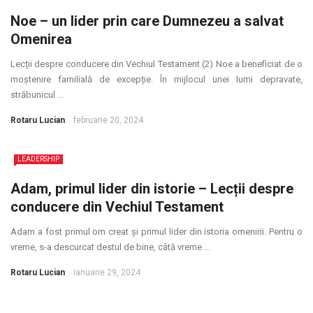
Noe – un lider prin care Dumnezeu a salvat
Omenirea
Lecții despre conducere din Vechiul Testament (2) Noe a beneficiat de o
moștenire familială de excepție. În mijlocul unei lumi depravate,
străbunicul ...
Rotaru Lucian
februarie 20, 2024
LEADERSHIP
Adam, primul lider din istorie – Lecții despre
conducere din Vechiul Testament
Adam a fost primul om creat și primul lider din istoria omenirii. Pentru o
vreme, s-a descurcat destul de bine, câtă vreme ...
Rotaru Lucian
ianuarie 29, 2024