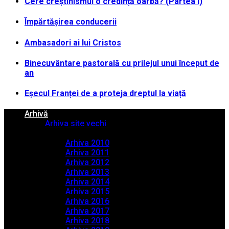
Cere creștinismul o credință oarbă? (Partea I)
Împărtășirea conducerii
Ambasadori ai lui Cristos
Binecuvântare pastorală cu prilejul unui început de
an
Eșecul Franței de a proteja dreptul la viață
Arhivă
Arhiva site vechi
Arhiva PDF
Arhiva 2010
Arhiva 2011
Arhiva 2012
Arhiva 2013
Arhiva 2014
Arhiva 2015
Arhiva 2016
Arhiva 2017
Arhiva 2018