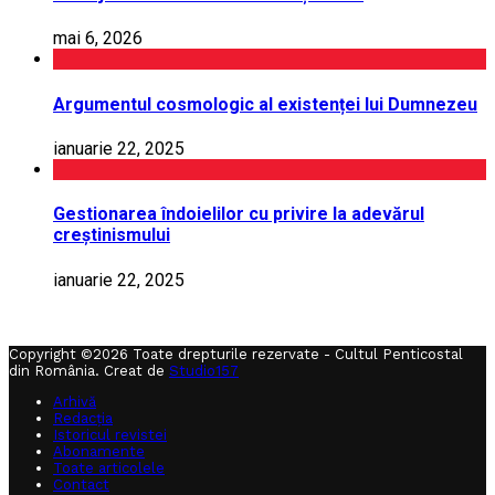
mai 6, 2026
Argumentul cosmologic al existenței lui Dumnezeu
ianuarie 22, 2025
Gestionarea îndoielilor cu privire la adevărul
creștinismului
ianuarie 22, 2025
Copyright ©2026 Toate drepturile rezervate - Cultul Penticostal
din România. Creat de
Studio157
Arhivă
Redacția
Istoricul revistei
Abonamente
Toate articolele
Contact