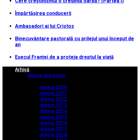
Cere creștinismul o credință oarbă? (Partea I)
Împărtășirea conducerii
Ambasadori ai lui Cristos
Binecuvântare pastorală cu prilejul unui început de
an
Eșecul Franței de a proteja dreptul la viață
Arhivă
Arhiva site vechi
Arhiva PDF
Arhiva 2010
Arhiva 2011
Arhiva 2012
Arhiva 2013
Arhiva 2014
Arhiva 2015
Arhiva 2016
Arhiva 2017
Arhiva 2018