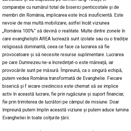
comparație cu numărul total de biserici penticostale și de
membri din România, implicarea este încă insuficientă. Este
nevoie de mai multă mobilizare, astfel încât viziunea
„România 100%” să devină o realitate. Multe dintre zonele în
care evangheliștii AREA lucrează sunt izolate sau cu o tradiție
religioasă dominantă, ceea ce face ca lucrarea să fie
provocatoare și să necesite resurse suplimentare. Lucrarea
pe care Dumnezeu ne-a încredințat-o este măreață, iar
provocările sunt pe măsură. Împreună, ca o singură echipă,
putem vedea România transformată de Evanghelie. Fiecare
biserică și f iecare credincios este chemat să se implice
activ în această lucrare, fie prin rugăciune și suport financiar,
fie prin trimiterea de lucrători pe câmpul de misiune. Doar
împreună putem împlin această viziune și putem aduce lumina
Evangheliei în toate colțurile țării.