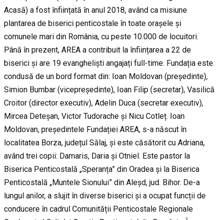
Acasă) a fost înființată în anul 2018, având ca misiune
plantarea de biserici penticostale în toate orașele și
comunele mari din România, cu peste 10.000 de locuitori.
Până în prezent, AREA a contribuit la înființarea a 22 de
biserici și are 19 evangheliști angajați full-time. Fundația este
condusă de un bord format din: Ioan Moldovan (președinte),
Simion Bumbar (vicepreședinte), Ioan Filip (secretar), Vasilică
Croitor (director executiv), Adelin Duca (secretar executiv),
Mircea Deteșan, Victor Tudorache și Nicu Cotleț. Ioan
Moldovan, președintele Fundației AREA, s-a născut în
localitatea Borza, județul Sălaj, și este căsătorit cu Adriana,
având trei copii: Damaris, Daria și Otniel. Este pastor la
Biserica Penticostală „Speranța” din Oradea și la Biserica
Penticostală „Muntele Sionului” din Aleșd, jud. Bihor. De-a
lungul anilor, a slujit în diverse biserici și a ocupat funcții de
conducere în cadrul Comunității Penticostale Regionale