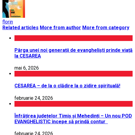
florin
Related articles
More from author
More from category
Pârga unei noi generații de evangheliști prinde viață
la CESAREA
mai 6, 2026
CESAREA – de la o clădire la o zidire spirituală!
februarie 24, 2026
Înfrățirea județelor Timiș și Mehedinți – Un nou POD
EVANGHELISTIC începe să prindă contur
februarie 24, 2026