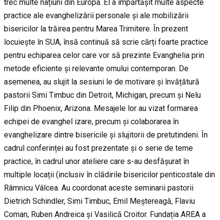
trec multe națiuni din Europa. El a împărtășit multe aspecte
practice ale evanghelizării personale și ale mobilizării
bisericilor la trăirea pentru Marea Trimitere. În prezent
locuiește în SUA, însă continuă să scrie cărți foarte practice
pentru echiparea celor care vor să prezinte Evanghelia prin
metode eficiente și relevante omului contemporan. De
asemenea, au slujit la sesiuni le de motivare și învățătură
pastorii Simi Timbuc din Detroit, Michigan, precum și Nelu
Filip din Phoenix, Arizona. Mesajele lor au vizat formarea
echipei de evanghel izare, precum și colaborarea în
evanghelizare dintre bisericile și slujitorii de pretutindeni. În
cadrul conferinței au fost prezentate și o serie de teme
practice, în cadrul unor ateliere care s-au desfășurat în
multiple locații (inclusiv în clădirile bisericilor penticostale din
Râmnicu Vâlcea. Au coordonat aceste seminarii pastorii
Dietrich Schindler, Simi Timbuc, Emil Meștereagă, Flaviu
Coman, Ruben Andreica și Vasilică Croitor. Fundația AREA a