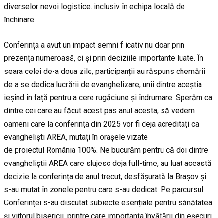
diverselor nevoi logistice, inclusiv în echipa locală de
închinare.
Conferința a avut un impact semni f icativ nu doar prin
prezența numeroasă, ci și prin deciziile importante luate. În
seara celei de-a doua zile, participanții au răspuns chemării
de a se dedica lucrării de evanghelizare, unii dintre aceștia
ieșind în față pentru a cere rugăciune și îndrumare. Sperăm ca
dintre cei care au făcut acest pas anul acesta, să vedem
oameni care la conferința din 2025 vor fi deja acreditați ca
evangheliști AREA, mutați în orașele vizate
de proiectul România 100%. Ne bucurăm pentru că doi dintre
evangheliștii AREA care slujesc deja full-time, au luat această
decizie la conferința de anul trecut, desfășurată la Brașov și
s-au mutat în zonele pentru care s-au dedicat. Pe parcursul
Conferinței s-au discutat subiecte esențiale pentru sănătatea
și viitorul bisericii, printre care importanța învățării din eșecuri