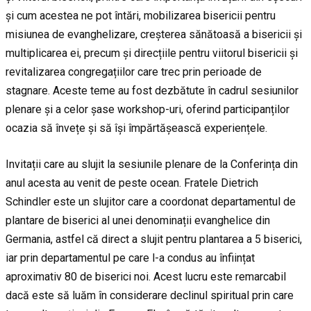
și cum acestea ne pot întări, mobilizarea bisericii pentru
misiunea de evanghelizare, creșterea sănătoasă a bisericii și
multiplicarea ei, precum și direcțiile pentru viitorul bisericii și
revitalizarea congregațiilor care trec prin perioade de
stagnare. Aceste teme au fost dezbătute în cadrul sesiunilor
plenare și a celor șase workshop-uri, oferind participanților
ocazia să învețe și să își împărtășească experiențele.
Invitații care au slujit la sesiunile plenare de la Conferința din
anul acesta au venit de peste ocean. Fratele Dietrich
Schindler este un slujitor care a coordonat departamentul de
plantare de biserici al unei denominații evanghelice din
Germania, astfel că direct a slujit pentru plantarea a 5 biserici,
iar prin departamentul pe care l-a condus au înființat
aproximativ 80 de biserici noi. Acest lucru este remarcabil
dacă este să luăm în considerare declinul spiritual prin care