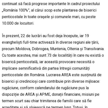
continuat să facă progrese importante în cadrul proiectului
„România 100%”, al cărui scop este plantarea de biserici
penticostale în toate orașele și comunele mari, cu peste
10.000 de locuitori.
În prezent, 22 de lucrări au fost deja începute, iar 19
evangheliști full-time activează în diverse regiuni ale țării,
precum Moldova, Dobrogea, Muntenia, Oltenia și Transilvania.
Cu toate acestea, mai sunt 73 de localități în care nu există o
biserică penticostală, iar această provocare necesită o
implicare semnificativă din partea întregii comunități
penticostale din România. Lucrarea AREA este susținută de
biserici și credincioși care contribuie prin diverse mijloace:
rugăciune, conform calendarului de rugăciune pus la
dispoziție de AREA și APME, donații financiare, misiuni pe
termen scurt sau chiar trimiterea de familii care să fie
acreditate și să slujească pe termen lung. Totuși, în