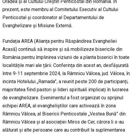
Oradea și al Cultului Creștin Penticostal din România. În
prezent, este membru al Comitetului Executiv al Cultului
Penticostal și coordonator al Departamentului de
Evanghelizare și Misiune Externă.
Fundația AREA (Alianța pentru Răspândirea Evangheliei
Acasă) continuă să inspire și să mobilizeze bisericile din
România pentru împlinirea viziunii de a planta biserici în toate
localitățile mari ale țării. Conferința din acest an, desfășurată
între 9-11 septembrie 2024, la Râmnicu Vâlcea, jud. Vâlcea, în
incinta Hotelului „Ramada”, a reunit peste 200 de participanți,
majoritatea fiind pastori și lideri spirituali implicați în lucrarea
de evanghelizare. Evenimentul a fost organizat cu sprijinul
echipei AREA, al evangheliștilor care activează în zona
Râmnicu Vâlcea, al Bisericii Penticostale „Vestea Bună” din
Râmnicu Vâlcea și al asociației Miros de Cer, cărora li s-au
alăturat și alte persoane care au contribuit la suplimentarea