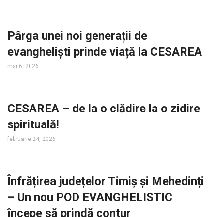
Pârga unei noi generații de
evangheliști prinde viață la CESAREA
mai 6, 2026
CESAREA – de la o clădire la o zidire
spirituală!
februarie 24, 2026
Înfrățirea județelor Timiș și Mehedinți
– Un nou POD EVANGHELISTIC
începe să prindă contur