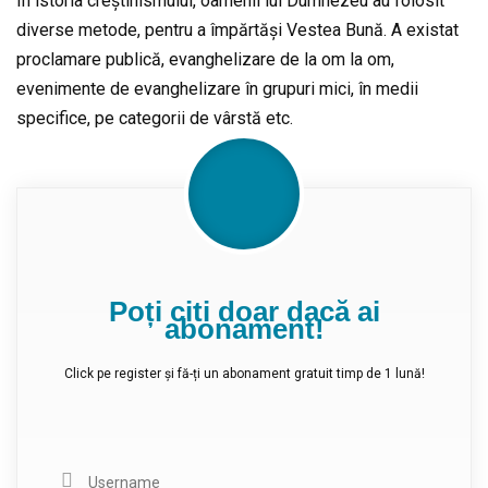
În istoria creștinismului, oamenii lui Dumnezeu au folosit
diverse metode, pentru a împărtăși Vestea Bună. A existat
proclamare publică, evanghelizare de la om la om,
evenimente de evanghelizare în grupuri mici, în medii
specifice, pe categorii de vârstă etc.
Poți citi doar dacă ai
abonament!
Click pe register și fă-ți un abonament gratuit timp de 1 lună!