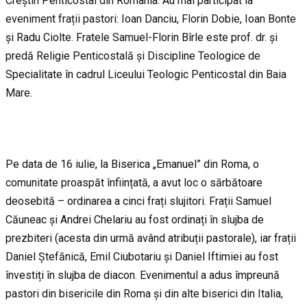
Creștin Penticostal din România. Au mai participat la
eveniment frații pastori: Ioan Danciu, Florin Dobie, Ioan Bonte
și Radu Ciolte. Fratele Samuel-Florin Bîrle este prof. dr. și
predă Religie Penticostală și Discipline Teologice de
Specialitate în cadrul Liceului Teologic Penticostal din Baia
Mare.
Pe data de 16 iulie, la Biserica „Emanuel” din Roma, o
comunitate proaspăt înființată, a avut loc o sărbătoare
deosebită – ordinarea a cinci frați slujitori. Frații Samuel
Căuneac și Andrei Chelariu au fost ordinați în slujba de
prezbiteri (acesta din urmă având atribuții pastorale), iar frații
Daniel Ștefănică, Emil Ciubotariu și Daniel Iftimiei au fost
învestiți în slujba de diacon. Evenimentul a adus împreună
pastori din bisericile din Roma și din alte biserici din Italia,