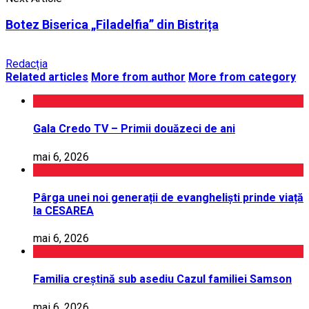
Botez Biserica „Filadelfia” din Bistrița
Redacția
Related articles
More from author
More from category
Gala Credo TV – Primii douăzeci de ani
mai 6, 2026
Pârga unei noi generații de evangheliști prinde viață
la CESAREA
mai 6, 2026
Familia creștină sub asediu Cazul familiei Samson
mai 6, 2026