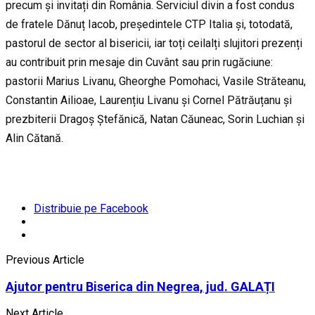
precum și invitați din România. Serviciul divin a fost condus
de fratele Dănuț Iacob, președintele CTP Italia și, totodată,
pastorul de sector al bisericii, iar toți ceilalți slujitori prezenți
au contribuit prin mesaje din Cuvânt sau prin rugăciune:
pastorii Marius Livanu, Gheorghe Pomohaci, Vasile Străteanu,
Constantin Ailioae, Laurențiu Livanu și Cornel Pătrăuțanu și
prezbiterii Dragoș Ștefănică, Natan Căuneac, Sorin Luchian și
Alin Cătană.
Distribuie pe Facebook
Previous Article
Ajutor pentru Biserica din Negrea, jud. GALAȚI
Next Article