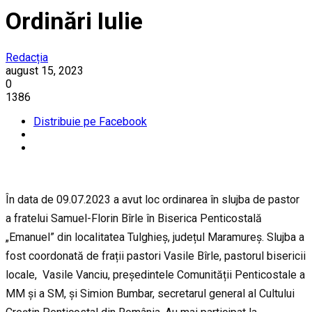
Ordinări Iulie
Redacția
august 15, 2023
0
1386
Distribuie pe Facebook
În
data de 09.07.2023 a avut loc ordinarea
în slujba de pastor
a fratelui
Samuel-Florin Bîrle
în Biserica Penticostală
„
Emanuel” din localitatea Tulghieș, județul Maramureș. Slujba a
fost coordonată de frații pastori Vasile Bîrle, pastorul bisericii
locale, Vasile Vanciu, președintele Comunității Penticostale a
MM și a SM,
ș
i Simion Bumbar
, secretarul general al Cultului