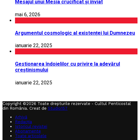
Mesajul unui Mesia crucificat și înviat
mai 6, 2026
Argumentul cosmologic al existenței lui Dumnezeu
ianuarie 22, 2025
Gestionarea îndoielilor cu privire la adevărul
creștinismului
ianuarie 22, 2025
Copyright ©2026 Toate drepturile rezervate - Cultul Penticostal
din România. Creat de
Studio157
Arhivă
Redacția
Istoricul revistei
Abonamente
Toate articolele