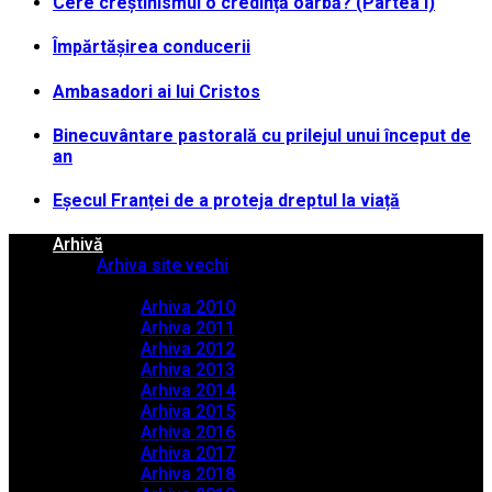
Cere creștinismul o credință oarbă? (Partea I)
Împărtășirea conducerii
Ambasadori ai lui Cristos
Binecuvântare pastorală cu prilejul unui început de
an
Eșecul Franței de a proteja dreptul la viață
Arhivă
Arhiva site vechi
Arhiva PDF
Arhiva 2010
Arhiva 2011
Arhiva 2012
Arhiva 2013
Arhiva 2014
Arhiva 2015
Arhiva 2016
Arhiva 2017
Arhiva 2018