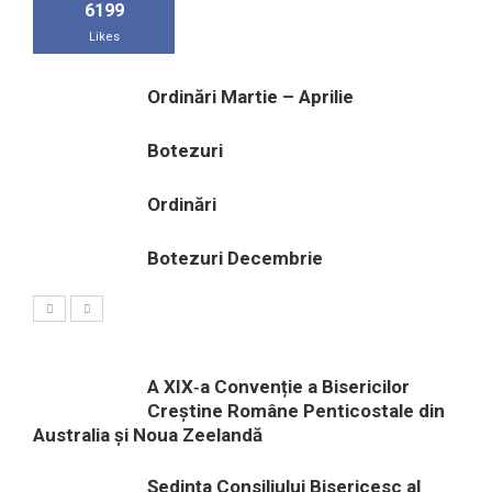
6199
Likes
Ordinări Martie – Aprilie
Botezuri
Ordinări
Botezuri Decembrie
A XIX‑a Convenție a Bisericilor
Creștine Române Penticostale din
Australia și Noua Zeelandă
Ședința Consiliului Bisericesc al