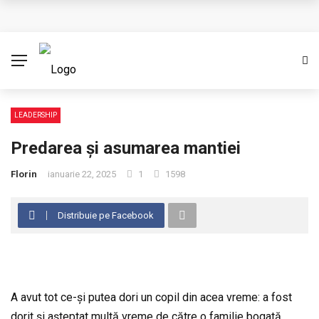
Cere creștinismul o credință oarbă? (Partea I)
Împărtășirea conducerii
Ambasadori ai lui Cristos
Binecuvântare pastorală cu prilejul unui început de an
LEADERSHIP
Predarea și asumarea mantiei
Eșecul Franței de a proteja dreptul la viață
Florin
ianuarie 22, 2025
1
1598
Distribuie pe Facebook
A avut tot ce-și putea dori un copil din acea vreme: a fost
dorit și așteptat multă vreme de către o familie bogată.