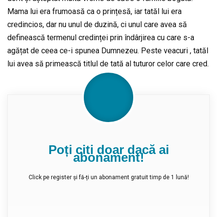
Mama lui era frumoasă ca o prințesă, iar tatăl lui era
credincios, dar nu unul de duzină, ci unul care avea să
definească termenul credinței prin îndârjirea cu care s-a
agățat de ceea ce-i spunea Dumnezeu. Peste veacuri , tatăl
lui avea să primească titlul de tată al tuturor celor care cred.
Poți citi doar dacă ai
abonament!
Click pe register și fă-ți un abonament gratuit timp de 1 lună!