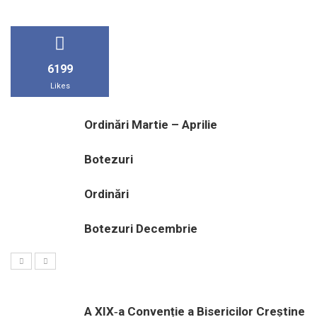
6199
Likes
Ordinări Martie – Aprilie
Botezuri
Ordinări
Botezuri Decembrie
A XIX‑a Convenție a Bisericilor Creștine