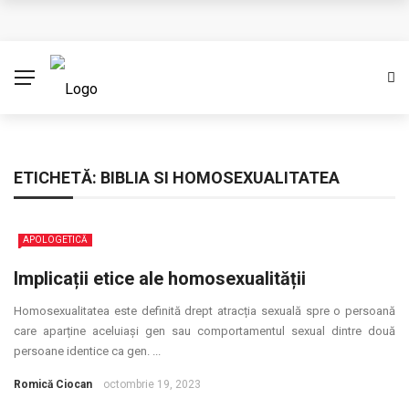
Cere creștinismul o credință oarbă? (Partea I)
Împărtășirea conducerii
Ambasadori ai lui Cristos
Binecuvântare pastorală cu prilejul unui început de an
ETICHETĂ:
BIBLIA SI HOMOSEXUALITATEA
Eșecul Franței de a proteja dreptul la viață
APOLOGETICĂ
Implicații etice ale homosexualității
Homosexualitatea este definită drept atracția sexuală spre o persoană
care aparține aceluiași gen sau comportamentul sexual dintre două
persoane identice ca gen. ...
Romică Ciocan
octombrie 19, 2023