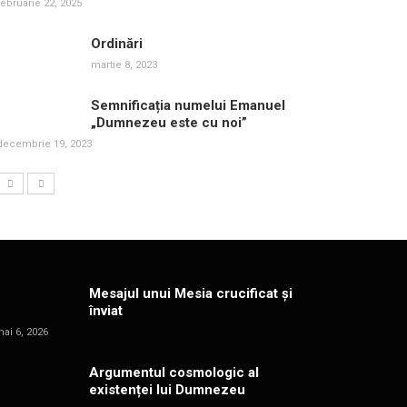
februarie 22, 2025
Ordinări
martie 8, 2023
Semnificația numelui Emanuel
„Dumnezeu este cu noi”
decembrie 19, 2023
Mesajul unui Mesia crucificat și
înviat
ai 6, 2026
Argumentul cosmologic al
existenței lui Dumnezeu