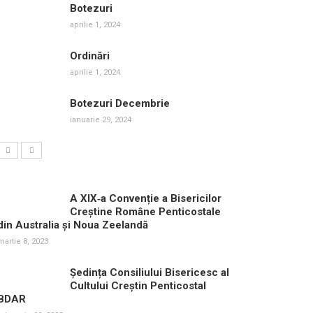
Botezuri
aprilie 1, 2024
Ordinări
aprilie 1, 2024
Botezuri Decembrie
ianuarie 29, 2024
A XIX‑a Convenție a Bisericilor
Creștine Române Penticostale
din Australia și Noua Zeelandă
martie 8, 2023
Ședința Consiliului Bisericesc al
Cultului Creștin Penticostal
BDAR