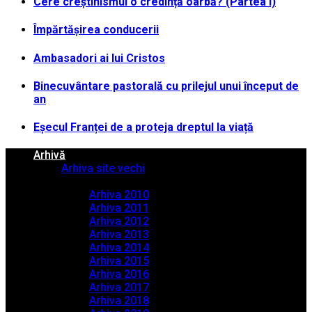
Cere creștinismul o credință oarbă? (Partea I)
Împărtășirea conducerii
Ambasadori ai lui Cristos
Binecuvântare pastorală cu prilejul unui început de
an
Eșecul Franței de a proteja dreptul la viață
Arhivă
Arhiva site vechi
Arhiva PDF
Arhiva 2010
Arhiva 2011
Arhiva 2012
Arhiva 2013
Arhiva 2014
Arhiva 2015
Arhiva 2016
Arhiva 2017
Arhiva 2018