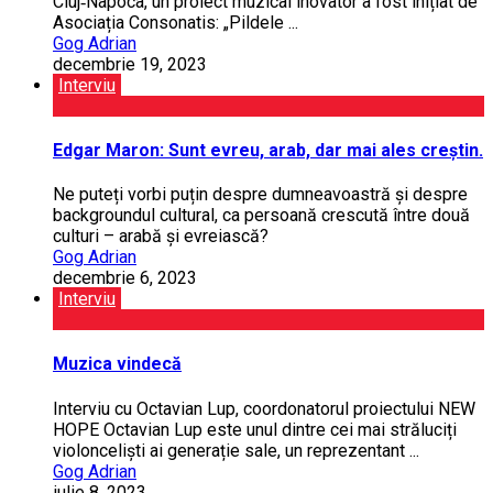
Cluj‑Napoca, un proiect muzical inovator a fost inițiat de
Asociația Consonatis: „Pildele ...
Gog Adrian
decembrie 19, 2023
Interviu
Edgar Maron: Sunt evreu, arab, dar mai ales creștin.
Ne puteți vorbi puțin despre dumneavoastră și despre
backgroundul cultural, ca persoană crescută între două
culturi – arabă și evreiască?
Gog Adrian
decembrie 6, 2023
Interviu
Muzica vindecă
Interviu cu Octavian Lup, coordonatorul proiectului NEW
HOPE Octavian Lup este unul dintre cei mai stră­luciți
violonceliști ai generație sale, un reprezentant ...
Gog Adrian
iulie 8, 2023