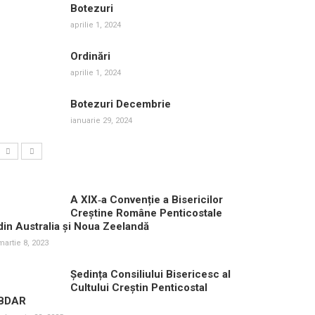
Botezuri
aprilie 1, 2024
Ordinări
aprilie 1, 2024
Botezuri Decembrie
ianuarie 29, 2024
A XIX‑a Convenție a Bisericilor
Creștine Române Penticostale
din Australia și Noua Zeelandă
martie 8, 2023
Ședința Consiliului Bisericesc al
Cultului Creștin Penticostal
BDAR