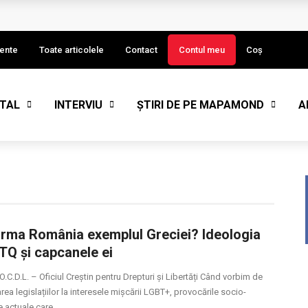
I)
ente
Toate articolele
Contact
Contul meu
Coș
STAL
INTERVIU
ȘTIRI DE PE MAPAMOND
A
eput de an
rma România exemplul Greciei? Ideologia
Q și capcanele ei
O.C.D.L. – Oficiul Creștin pentru Drepturi și Libertăți Când vorbim de
ea legislațiilor la interesele mișcării LGBT+, provocările socio-
e actuale care ...