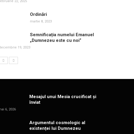
februarie 22, 2025
Ordinări
martie 8, 2023
Semnificația numelui Emanuel
„Dumnezeu este cu noi”
decembrie 19, 2023
Mesajul unui Mesia crucificat și
înviat
ai 6, 2026
Argumentul cosmologic al
existenței lui Dumnezeu