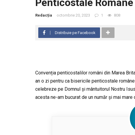
Penticostale Române
Redacția
octombrie 20, 2023
1
808
Distribuie pe Facebook
Convenția penticostalilor români din Marea Brita
an o zi pentru ca bisericile penticostale român
celebreze pe Domnul și mântuitorul Nostru Isus H
acesta ne-am bucurat de un număr și mai mare de