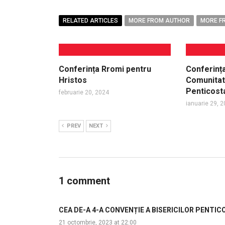
RELATED ARTICLES
MORE FROM AUTHOR
MORE F
Conferința Rromi pentru
Conferința 
Hristos
Comunitat
Penticost
februarie 20, 2024
ianuarie 29, 
PREV
NEXT
1 comment
CEA DE-A 4-A CONVENȚIE A BISERICILOR PENTI
21 octombrie, 2023 at 22:00