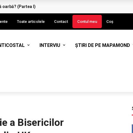
ă oarbă? (Partea I)
ente
Toate articolele
Contact
Contul meu
Coș
NTICOSTAL
INTERVIU
ȘTIRI DE PE MAPAMOND
e a Bisericilor