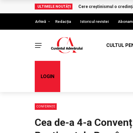
Cere creștinismul o credinț
ULTIMELE NOUTĂȚI
Arhivă
Redacția
Istoricul revistei
Abonam
CULTUL PE
LOGIN
CONFERINȚE
Cea de-a 4-a Convenți