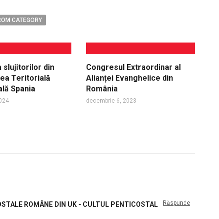
ROM CATEGORY
slujitorilor din
Congresul Extraordinar al
ea Teritorială
Alianței Evanghelice din
ală Spania
România
2024
decembrie 6, 2023
Răspunde
COSTALE ROMÂNE DIN UK - CULTUL PENTICOSTAL