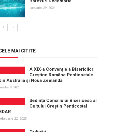
Botezuri Decembrie
ianuarie 29, 2024
CELE MAI CITITE
A XIX‑a Convenție a Bisericilor
Creștine Române Penticostale
din Australia și Noua Zeelandă
martie 8, 2023
Ședința Consiliului Bisericesc al
Cultului Creștin Penticostal
BDAR
februarie 22, 2025
Ordinări