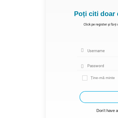
Poți citi doa
Click pe register și fă-ț
Ține-mă minte
Don't have 