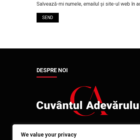
Salvează-mi numele, emailul și site-ul web în a
DESPRE NOI
Revista Cuvântul Adevărului a împlinit anul
We value your privacy
acesta 94 de ani de la prima sa apariție, în 1929