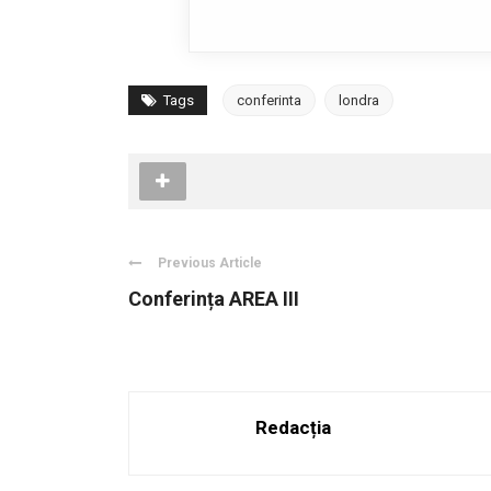
Tags
conferinta
londra
Previous Article
Conferința AREA III
Redacția