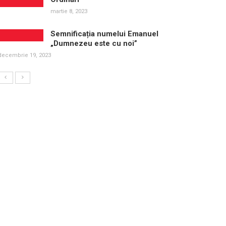
martie 8, 2023
Semnificația numelui Emanuel
„Dumnezeu este cu noi”
decembrie 19, 2023