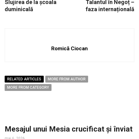
Slujirea de la școala
Talantul în Negoț –
duminicală
faza internațională
Romică Ciocan
RELATED ARTICLES
MORE FROM AUTHOR
MORE FROM CATEGORY
Mesajul unui Mesia crucificat și înviat
mai 6, 2026