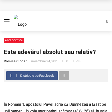
Cere creștinismul o credință oarbă? (Partea I)
Împărtășirea conducerii
Ambasadori ai lui Cristos
Binecuvântare pastorală cu prilejul unui început de an
APOLOGETICĂ
Este adevărul absolut sau relativ?
Eșecul Franței de a proteja dreptul la viață
Romică Ciocan
noiembrie 24, 2023
0
735
Distribuie pe Facebook
În Romani 1, apostolul Pavel scrie că Dumnezeu a lăsat pe
unii oameni „în voia unor patimi scârboase” (v. 26) și „în voia