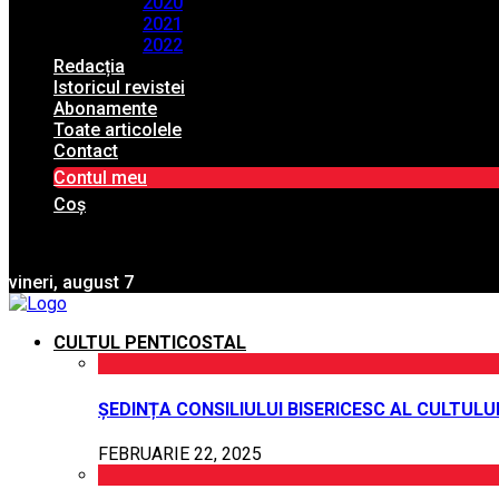
2020
2021
2022
Redacția
Istoricul revistei
Abonamente
Toate articolele
Contact
Contul meu
Coș
vineri, august 7
CULTUL PENTICOSTAL
ȘEDINȚA CONSILIULUI BISERICESC AL CULTUL
FEBRUARIE 22, 2025