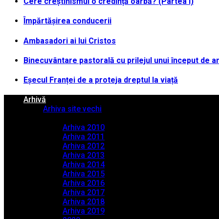
Cere creștinismul o credință oarbă? (Partea I)
Împărtășirea conducerii
Ambasadori ai lui Cristos
Binecuvântare pastorală cu prilejul unui început de a
Eșecul Franței de a proteja dreptul la viață
Arhivă
Arhiva site vechi
Arhiva PDF
Arhiva 2010
Arhiva 2011
Arhiva 2012
Arhiva 2013
Arhiva 2014
Arhiva 2015
Arhiva 2016
Arhiva 2017
Arhiva 2018
Arhiva 2019