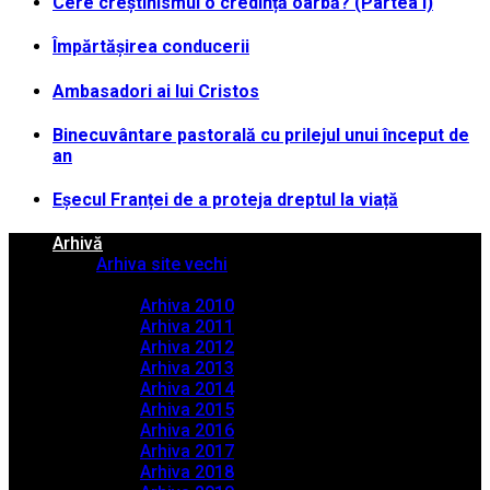
Cere creștinismul o credință oarbă? (Partea I)
Împărtășirea conducerii
Ambasadori ai lui Cristos
Binecuvântare pastorală cu prilejul unui început de
an
Eșecul Franței de a proteja dreptul la viață
Arhivă
Arhiva site vechi
Arhiva PDF
Arhiva 2010
Arhiva 2011
Arhiva 2012
Arhiva 2013
Arhiva 2014
Arhiva 2015
Arhiva 2016
Arhiva 2017
Arhiva 2018