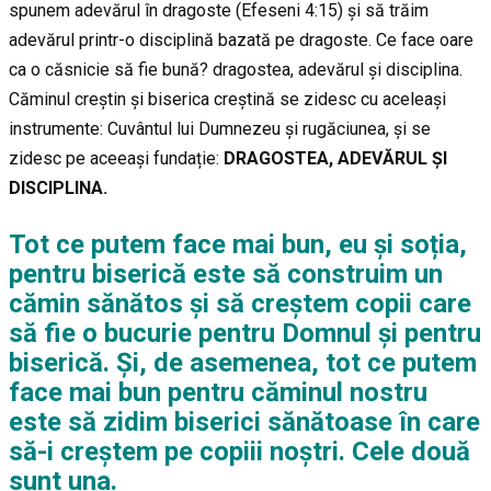
spunem adevărul în dragoste (Efeseni 4:15) și să trăim
adevărul printr-o disciplină bazată pe dragoste. Ce face oare
ca o căsnicie să fie bună? dragostea, adevărul și disciplina.
Căminul creștin și biserica creștină se zidesc cu aceleași
instrumente: Cuvântul lui Dumnezeu și rugăciunea, și se
zidesc pe aceeași fundație:
DRAGOSTEA, ADEVĂRUL ȘI
DISCIPLINA.
Tot ce putem face mai bun, eu și soția,
pentru biserică este să construim un
cămin sănătos și să creștem copii care
să fie o bucurie pentru Domnul și pentru
biserică. Și, de asemenea, tot ce putem
face mai bun pentru căminul nostru
este să zidim biserici sănătoase
în care
să-i creștem
pe copiii noștri. Cele
două
sunt una.