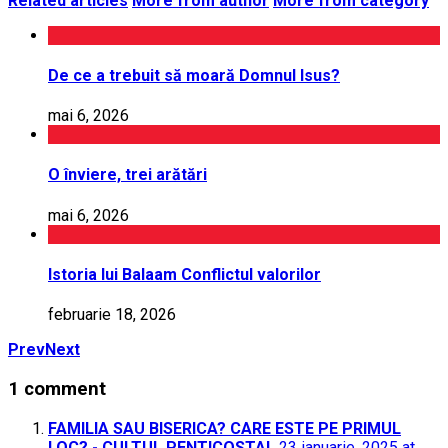
Related articles
More from author
More from category
De ce a trebuit să moară Domnul Isus?
mai 6, 2026
O înviere, trei arătări
mai 6, 2026
Istoria lui Balaam Conflictul valorilor
februarie 18, 2026
Prev
Next
1 comment
FAMILIA SAU BISERICA? CARE ESTE PE PRIMUL
LOC? - CULTUL PENTICOSTAL
23 ianuarie, 2025 at