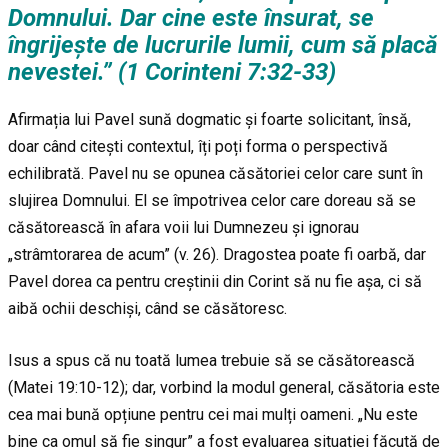
Domnului. Dar cine este însurat, se
îngrijește de lucrurile lumii, cum să placă
nevestei.” (1 Corinteni 7:32-33)
Afirmația lui Pavel sună dogmatic și foarte solicitant, însă,
doar când citești contextul, îți poți forma o perspectivă
echilibrată. Pavel nu se opunea căsătoriei celor care sunt în
slujirea Domnului. El se împotrivea celor care doreau să se
căsătorească în afara voii lui Dumnezeu și ignorau
„strâmtorarea de acum” (v. 26). Dragostea poate fi oarbă, dar
Pavel dorea ca pentru creștinii din Corint să nu fie așa, ci să
aibă ochii deschiși, când se căsătoresc.
Isus a spus că nu toată lumea trebuie să se căsătorească
(Matei 19:10-12); dar, vorbind la modul general, căsătoria este
cea mai bună opțiune pentru cei mai mulți oameni. „Nu este
bine ca omul să fie singur” a fost evaluarea situației făcută de