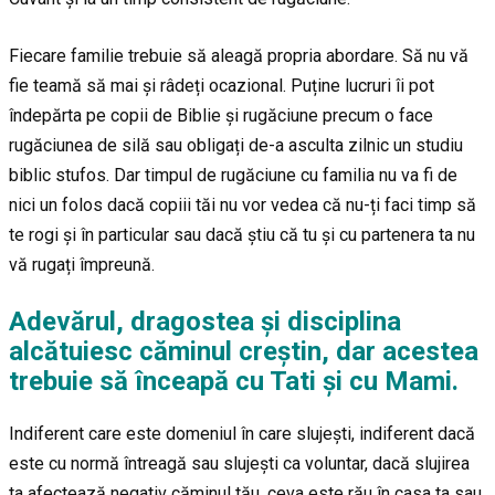
Fiecare familie trebuie să aleagă propria abordare. Să nu vă
fie teamă să mai și râdeți ocazional. Puține lucruri îi pot
îndepărta pe copii de Biblie și rugăciune precum o face
rugăciunea de silă sau obligați de-a asculta zilnic un studiu
biblic stufos. Dar timpul de rugăciune cu familia nu va fi de
nici un folos dacă copiii tăi nu vor vedea că nu-ți faci timp să
te rogi și în particular sau dacă știu că tu și cu partenera ta nu
vă rugați împreună.
Adevărul, dragostea și disciplina
alcătuiesc căminul creștin, dar acestea
trebuie să înceapă cu Tati și cu Mami.
Indiferent care este domeniul în care slujești, indiferent dacă
este cu normă întreagă sau slujești ca voluntar, dacă slujirea
ta afectează negativ căminul tău, ceva este rău în casa ta sau