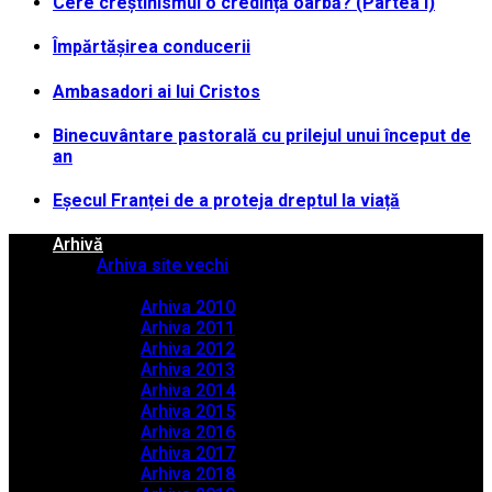
Cere creștinismul o credință oarbă? (Partea I)
Împărtășirea conducerii
Ambasadori ai lui Cristos
Binecuvântare pastorală cu prilejul unui început de
an
Eșecul Franței de a proteja dreptul la viață
Arhivă
Arhiva site vechi
Arhiva PDF
Arhiva 2010
Arhiva 2011
Arhiva 2012
Arhiva 2013
Arhiva 2014
Arhiva 2015
Arhiva 2016
Arhiva 2017
Arhiva 2018