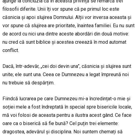
ajunge la concluzia că în această privință se remarcă trei
filosofii diferite. Unii îți vor spune că pe primul loc este
căsnicia și apoi slujirea Domnului. Alții vor inversa aceasta și
vor spune că slujirea are prioritate, înaintea familiei. Eu nu sunt
de acord cu nici una dintre aceste abordări din două motive:
nu cred că sunt biblice și acestea creează în mod automat
conflict.
Dacă, într-adevăr, „cei doi devin una”, căsnicia și slujirea sunt
unite; ele sunt una. Ceea ce Dumnezeu a legat împreună noi
nu trebuie să despărțim.
Fiindcă lucrarea pe care Dumnezeu mi-a încredințat-o mie și
soției mele a fost îndreptată în special spre bisericile locale,
mă voi folosi de aceasta pentru a ilustra acest gând. Ce face
oare ca o biserică să fie bună? Cel puțin trei elemente:
dragostea, adevărul și disciplina. Noi suntem chemați să