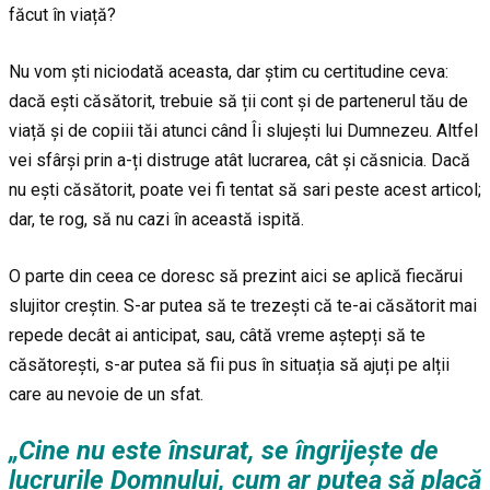
făcut în viață?
Nu vom ști niciodată aceasta, dar știm cu certitudine ceva:
dacă ești căsătorit, trebuie să ții cont și de partenerul tău de
viață și de copiii tăi atunci când Îi slujești lui Dumnezeu. Altfel
vei sfârși prin a-ți distruge atât lucrarea, cât și căsnicia. Dacă
nu ești căsătorit, poate vei fi tentat să sari peste acest articol;
dar, te rog, să nu cazi în această ispită.
O parte din ceea ce doresc să prezint aici se aplică fiecărui
slujitor creștin. S-ar putea să te trezești că te-ai căsătorit mai
repede decât ai anticipat, sau, câtă vreme aștepți să te
căsătorești, s-ar putea să fii pus în situația să ajuți pe alții
care au nevoie de un sfat.
„Cine nu este însurat, se îngrijește de
lucrurile Domnului, cum ar putea să placă