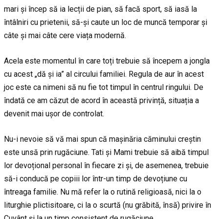
mari și încep să ia lecții de pian, să facă sport, să iasă la
întâlniri cu prietenii, să-și caute un loc de muncă temporar și
câte și mai câte cere viața modernă.
Acela este momentul în care toți trebuie să începem a jongla
cu acest „dă și ia” al circului familiei. Regula de aur în acest
joc este ca nimeni să nu fie tot timpul în centrul ringului. De
îndată ce am căzut de acord în această privință, situația a
devenit mai ușor de controlat.
Nu-i nevoie să vă mai spun că mașinăria căminului creștin
este unsă prin rugăciune. Tati și Mami trebuie să aibă timpul
lor devoțional personal în fiecare zi și, de asemenea, trebuie
să-i conducă pe copiii lor într-un timp de devoțiune cu
întreaga familie. Nu mă refer la o rutină religioasă, nici la o
liturghie plictisitoare, ci la o scurtă (nu grăbită, însă) privire în
Cuvânt și la un timp consistent de rugăciune.