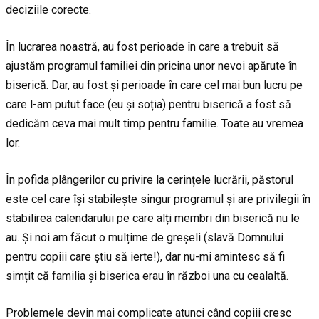
deciziile corecte.
În lucrarea noastră, au fost perioade în care a trebuit să
ajustăm programul familiei din pricina unor nevoi apărute în
biserică. Dar, au fost și perioade în care cel mai bun lucru pe
care l-am putut face (eu și soția) pentru biserică a fost să
dedicăm ceva mai mult timp pentru familie. Toate au vremea
lor.
În pofida plângerilor cu privire la cerințele lucrării, păstorul
este cel care își stabilește singur programul și are privilegii în
stabilirea calendarului pe care alți membri din biserică nu le
au. Și noi am făcut o mulțime de greșeli (slavă Domnului
pentru copiii care știu să ierte!), dar nu-mi amintesc să fi
simțit că familia și biserica erau în război una cu cealaltă.
Problemele devin mai complicate atunci când copiii cresc