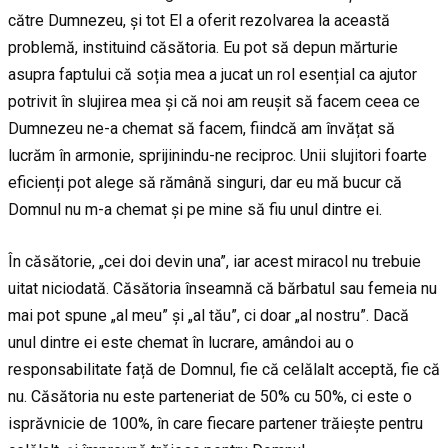
către Dumnezeu, și tot El a oferit rezolvarea la această
problemă, instituind căsătoria. Eu pot să depun mărturie
asupra faptului că soția mea a jucat un rol esențial ca ajutor
potrivit în slujirea mea și că noi am reușit să facem ceea ce
Dumnezeu ne-a chemat să facem, fiindcă am învățat să
lucrăm în armonie, sprijinindu-ne reciproc. Unii slujitori foarte
eficienți pot alege să rămână singuri, dar eu mă bucur că
Domnul nu m-a chemat și pe mine să fiu unul dintre ei.
În căsătorie, „cei doi devin una”, iar acest miracol nu trebuie
uitat niciodată. Căsătoria înseamnă că bărbatul sau femeia nu
mai pot spune „al meu” și „al tău”, ci doar „al nostru”. Dacă
unul dintre ei este chemat în lucrare, amândoi au o
responsabilitate față de Domnul, fie că celălalt acceptă, fie că
nu. Căsătoria nu este parteneriat de 50% cu 50%, ci este o
isprăvnicie de 100%, în care fiecare partener trăiește pentru