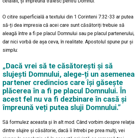
celălalt, și împreună trăiesc pentru Domnul.
O citire superficială a textului din 1 Corinteni 7:32-33 ar putea
să-ți dea impresia că acei care sunt căsătoriți trebuie să
aleagă între a fi pe placul Domnului sau pe placul partenerului,
dar nici vorbă de așa ceva, în realitate. Apostolul spune pur și
simplu:
„Dacă vrei să te căsătorești și să
slujești Domnului, alege-ți un asemenea
partener credincios care își găsește
plăcerea în a fi pe placul Domnului. În
acest fel nu va fi dezbinare în casă și
împreună veți putea sluji Domnului.”
Să formulez aceasta și în alt mod. Când vorbim despre relația
dintre slujire și căsătorie, dacă îi întrebi pe prea mulți, vei