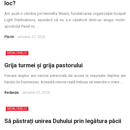
loc?
Am auzit-o cândva pe Henrietta Mears, fondatoarea organizației Gospel
Light Publications, spunând că nu s-a căsătorit dintr-un singur motiv:
apostolul Pavel nu ...
Florin
ianuarie 22, 2025
MESAJ BIBLIC
Grija turmei și grija pastorului
Fiecare slujitor are nevoie personală de acces la resursele depline ale
harului lui Dumnezeu. Această nevoie reală trebuie să exercite o mare ...
Redacția
ianuarie 22, 2025
MESAJ BIBLIC
Să păstrați unirea Duhului prin legătura păcii