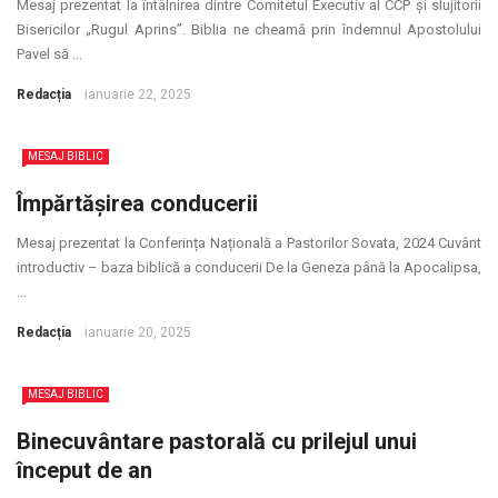
Mesaj prezentat la întâlnirea dintre Comitetul Executiv al CCP și slujitorii
Bisericilor „Rugul Aprins”. Biblia ne cheamă prin îndemnul Apostolului
Pavel să ...
Redacția
ianuarie 22, 2025
MESAJ BIBLIC
Împărtășirea conducerii
Mesaj prezentat la Conferința Națională a Pastorilor Sovata, 2024 Cuvânt
introductiv – baza biblică a conducerii De la Geneza până la Apocalipsa,
...
Redacția
ianuarie 20, 2025
MESAJ BIBLIC
Binecuvântare pastorală cu prilejul unui
început de an