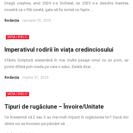
Dragă creștine, anul 2024 s-a încheiat, iar 2025 s-a deschis înaintea
noastră ca o filă curată, gata să fie scrisă cu fapte ...
Redacția
ianuarie 20, 2025
MESAJ BIBLIC
Imperativul rodirii în viața credinciosului
Sfânta Scriptură aseamănă în mai multe pasaje omul cu un pom, iar
pomii diferă prin roada pe care o aduc. Există doar ...
Redacția
martie 31, 2024
MESAJ BIBLIC
Tipuri de rugăciune – Învoire/Unitate
Ce înseamnă că 2 sau 3 au mai mult impact în rugăciunea lor? Dacă doi
dintre voi se învoiesc pe pământ să ...