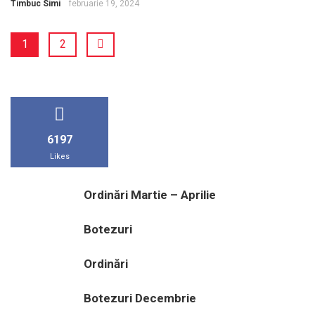
Timbuc Simi
februarie 19, 2024
1
2
6197
Likes
Ordinări Martie – Aprilie
Botezuri
Ordinări
Botezuri Decembrie