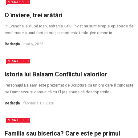
MESAJ BIBLIC
O înviere, trei arătări
În Evanghelia după Ioan, arătările Celui înviat nu sunt simple episoade de
confirmare a unui fapt istoric, ci momente teologice dense în ...
Redacția
mai 6, 2026
MESAJ BIBLIC
Istoria lui Balaam Conflictul valorilor
Personajul Balaam este prezentat de Scriptură ca un om care Îl cunoaște
pe Dumnezeu și comunică cu El (aș spune că descoperirile ...
Redacția
februarie 18, 2026
MESAJ BIBLIC
Familia sau biserica? Care este pe primul