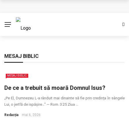
Cere creștinismul o credință oarbă? (Partea I)
Împărtășirea conducerii
Ambasadori ai lui Cristos
Binecuvântare pastorală cu prilejul unui început de an
MESAJ BIBLIC
Eșecul Franței de a proteja dreptul la viață
MESAJ BIBLIC
De ce a trebuit să moară Domnul Isus?
„Pe El, Dumnezeu L-a rânduit mai dinainte să fie prin credința în sângele
Lui, o jertfă de ispășire…” — Rom. 3:25 Ziua ...
Redacția
mai 6, 2026