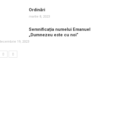
Ordinări
martie 8, 2023
Semnificația numelui Emanuel
„Dumnezeu este cu noi”
decembrie 19, 2023