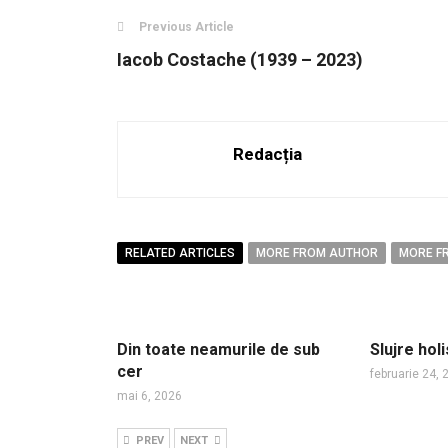
Previous Article
Iacob Costache (1939 – 2023)
Redacția
RELATED ARTICLES
MORE FROM AUTHOR
MORE F
Din toate neamurile de sub
Slujre hol
cer
februarie 24,
mai 6, 2026
PREV
NEXT