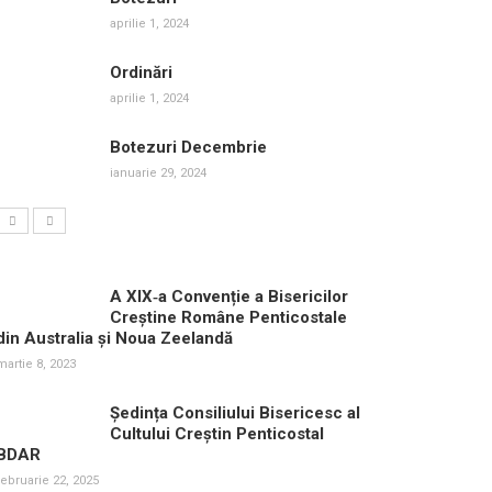
aprilie 1, 2024
Ordinări
aprilie 1, 2024
Botezuri Decembrie
ianuarie 29, 2024
A XIX‑a Convenție a Bisericilor
Creștine Române Penticostale
din Australia și Noua Zeelandă
martie 8, 2023
Ședința Consiliului Bisericesc al
Cultului Creștin Penticostal
BDAR
februarie 22, 2025