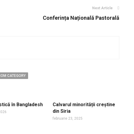
Next Article
Conferința Națională Pastorală
ROM CATEGORY
istică în Bangladesh
Calvarul minorității creștine
din Siria
 2026
februarie 23, 2025