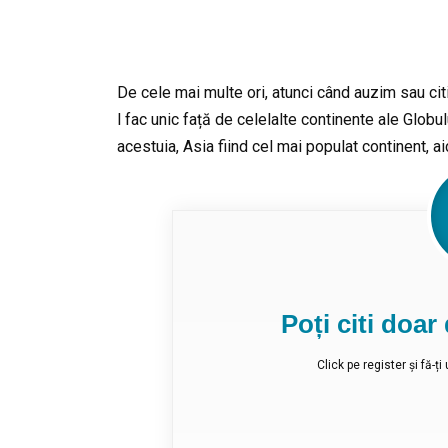
De cele mai multe ori, atunci când auzim sau c
l fac unic față de celelalte continente ale Glob
acestuia, Asia fiind cel mai populat continent, ai
Poți citi doa
Click pe register și fă-ț