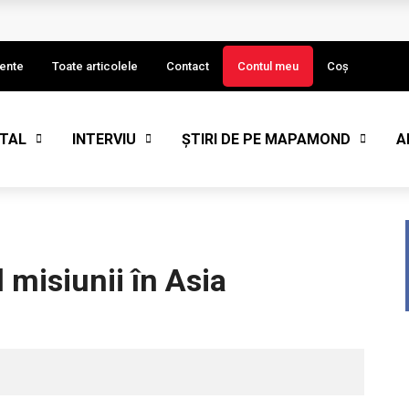
I)
ente
Toate articolele
Contact
Contul meu
Coș
STAL
INTERVIU
ȘTIRI DE PE MAPAMOND
A
eput de an
l misiunii în Asia