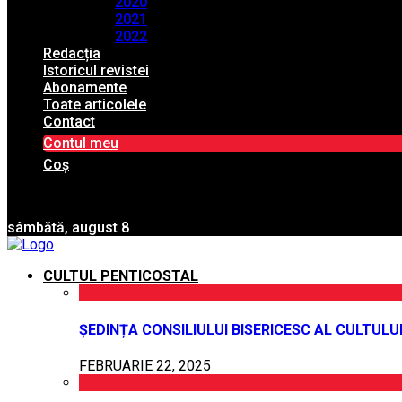
2020
2021
2022
Redacția
Istoricul revistei
Abonamente
Toate articolele
Contact
Contul meu
Coș
sâmbătă, august 8
CULTUL PENTICOSTAL
ȘEDINȚA CONSILIULUI BISERICESC AL CULTUL
FEBRUARIE 22, 2025