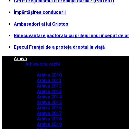
Cere creștinismul o credință oarbă? (Partea I)
Împărtășirea conducerii
Ambasadori ai lui Cristos
Binecuvântare pastorală cu prilejul unui început de a
Eșecul Franței de a proteja dreptul la viață
Arhivă
Arhiva site vechi
Arhiva PDF
Arhiva 2010
Arhiva 2011
Arhiva 2012
Arhiva 2013
Arhiva 2014
Arhiva 2015
Arhiva 2016
Arhiva 2017
Arhiva 2018
Arhiva 2019