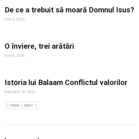
De ce a trebuit să moară Domnul Isus?
mai 6, 2026
O înviere, trei arătări
mai 6, 2026
Istoria lui Balaam Conflictul valorilor
februarie 18, 2026
PREV
NEXT