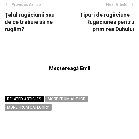
Previous Article
Next Article
Țelul rugăciunii sau
Tipuri de rugăciune –
de ce trebuie să ne
Rugăciunea pentru
rugăm?
primirea Duhului
Meștereagă Emil
RELATED ARTICLES
MORE FROM AUTHOR
MORE FROM CATEGORY