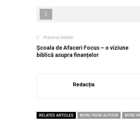
Previous Article
Școala de Afaceri Focus – o viziune
biblică asupra finanțelor
Redacția
RELATED ARTICLES
MORE FROM AUTHOR
MORE F