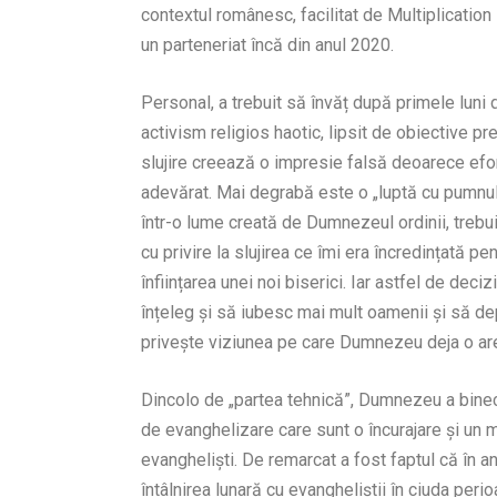
contextul românesc, facilitat de Multiplicatio
un parteneriat încă din anul 2020.
Personal, a trebuit să învăț după primele luni
activism religios haotic, lipsit de obiective pr
slujire creează o impresie falsă deoarece efor
adevărat. Mai degrabă este o „luptă cu pumnul 
într-o lume creată de Dumnezeul ordinii, trebuie
cu privire la slujirea ce îmi era încredințată 
înființarea unei noi biserici. Iar astfel de dec
înțeleg și să iubesc mai mult oamenii și să de
privește viziunea pe care Dumnezeu deja o are c
Dincolo de „partea tehnică”, Dumnezeu a binec
de evanghelizare care sunt o încurajare și un
evangheliști. De remarcat a fost faptul că în a
întâlnirea lunară cu evangheliștii în ciuda peri