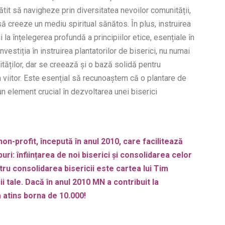
ătit să navigheze prin diversitatea nevoilor comunității,
să creeze un mediu spiritual sănătos. În plus, instruirea
 la înțelegerea profundă a principiilor etice, esențiale în
nvestiția în instruirea plantatorilor de biserici, nu numai
tăților, dar se creează și o bază solidă pentru
în viitor. Este esențial să recunoaștem că o plantare de
un element crucial în dezvoltarea unei biserici
on-profit, începută în anul 2010, care facilitează
i: înființarea de noi biserici și consolidarea celor
u consolidarea bisericii este cartea lui Tim
i tale. Dacă în anul 2010 MN a contribuit la
a atins borna de 10.000!