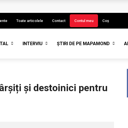
I)
ente
Toate articolele
Contact
Contul meu
Coș
STAL
INTERVIU
ȘTIRI DE PE MAPAMOND
A
eput de an
rșiți și destoinici pentru