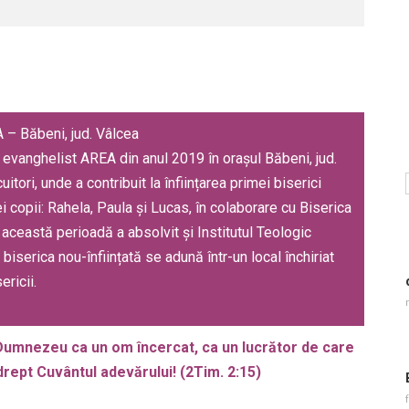
 – Băbeni, jud. Vâlcea
e evanghelist AREA din anul 2019 în orașul Băbeni, jud.
tori, unde a contribuit la înființarea primei biserici
ei copii: Rahela, Paula și Lucas, în colaborare cu Biserica
această perioadă a absolvit și Institutul Teologic
iserica nou-înființată se adună într-un local închiriat
ricii.
i Dumnezeu ca un om încercat, ca un lucrător de care
 drept Cuvântul adevărului! (2Tim. 2:15)