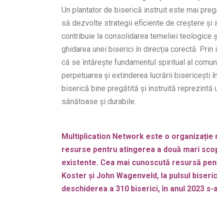
Un plantator de biserică instruit este mai preg
să dezvolte strategii eficiente de creștere și 
contribuie la consolidarea temeliei teologice și
ghidarea unei biserici în direcția corectă. Prin i
că se întărește fundamentul spiritual al comuni
perpetuarea și extinderea lucrării bisericești 
biserică bine pregătită și instruită reprezintă 
sănătoase și durabile.
Multiplication Network este o organizație n
resurse pentru atingerea a două mari scopur
existente. Cea mai cunoscută resursă pentr
Koster și John Wagenveld, Ia pulsul biserici
deschiderea a 310 biserici, în anul 2023 s-