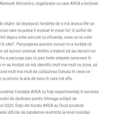
n Network Ministries; organizație cu care AREA a încheiat
 de slujire să depășesc tendința de a mă arunca într-un
ecise care nu putea fi evaluat în vreun fel. O astfel de
tul depus este asociat cu eficiența, ceea ce nu este
în vânt”. Parcurgerea acestor cursuri m-a învățat că
 să lucrezi ordonat. Astfel, a trebuit să iau decizii noi
pentru a parcurge pas cu pas toate etapele necesare în
izii m-au învățat să mă identific mult mai mult cu zona, să
pind mult mai mult de călăuzirea Duhului în ceea ce
u privire la aria de lucru în care mă aflu.
uvântat Fundația AREA cu frați experimentați în lucrarea
 model de dedicare pentru întreaga echipă de
nul 2020, frații din bordul AREA au făcut posibilă
oadei dificile de pandemie resimțită la nivel mondial.