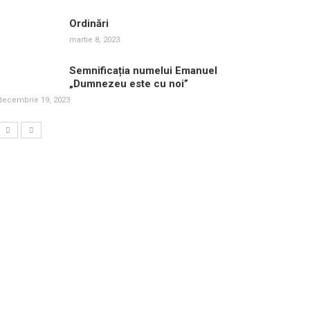
Ordinări
martie 8, 2023
Semnificația numelui Emanuel
„Dumnezeu este cu noi”
decembrie 19, 2023