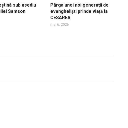
eștină sub asediu
Pârga unei noi generații de
iliei Samson
evangheliști prinde viață la
CESAREA
mai 6, 2026