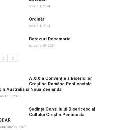
aprilie 1, 2024
Ordinări
aprilie 1, 2024
Botezuri Decembrie
ianuarie 29, 2024
A XIX‑a Convenție a Bisericilor
Creștine Române Penticostale
din Australia și Noua Zeelandă
martie 8, 2023
Ședința Consiliului Bisericesc al
Cultului Creștin Penticostal
BDAR
februarie 22, 2025