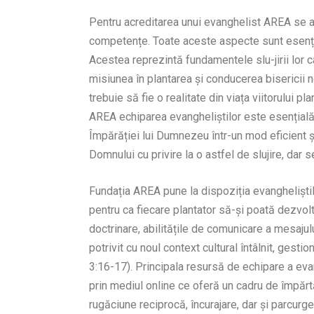
Pentru acreditarea unui evanghelist AREA se acc
competențe. Toate aceste aspecte sunt esenția
Acestea reprezintă fundamentele slu-jirii lor c
misiunea în plantarea și conducerea bisericii n
trebuie să fie o realitate din viața viitorului 
AREA echiparea evangheliștilor este esențială 
Împărăției lui Dumnezeu într-un mod eficient ș
Domnului cu privire la o astfel de slujire, dar
Fundația AREA pune la dispoziția evangheliști
pentru ca fiecare plantator să-și poată dezvol
doctrinare, abilitățile de comunicare a mesajulu
potrivit cu noul context cultural întâlnit, gestio
3:16-17). Principala resursă de echipare a evangh
prin mediul online ce oferă un cadru de împărtă
rugăciune reciprocă, încurajare, dar și parcu