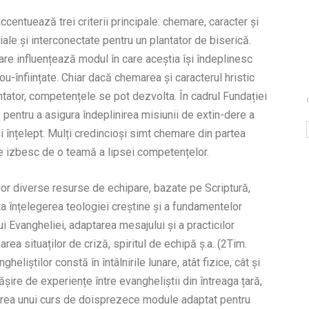
entuează trei criterii principale: chemare, caracter și
le și interconectate pentru un plantator de biserică.
are influențează modul în care aceștia își îndeplinesc
ou-înființate. Chiar dacă chemarea și caracterul hristic
plantator, competențele se pot dezvolta. În cadrul Fundației
pentru a asigura îndeplinirea misiunii de extin-dere a
i înțelept. Mulți credincioși simt chemare din partea
 se izbesc de o teamă a lipsei competențelor.
lor diverse resurse de echipare, bazate pe Scriptură,
ta înțelegerea teologiei creștine și a fundamentelor
i Evangheliei, adaptarea mesajului și a practicilor
narea situaților de criză, spiritul de echipă ș.a. (2Tim.
eliștilor constă în întâlnirile lunare, atât fizice, cât și
șire de experiențe între evangheliștii din întreaga țară,
rgerea unui curs de doisprezece module adaptat pentru