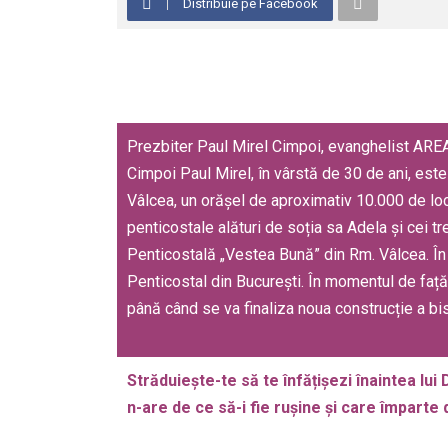
Distribuie pe Facebook
Prezbiter Paul Mirel Cimpoi, evanghelist AREA
Cimpoi Paul Mirel, în vârstă de 30 de ani, est
Vâlcea, un orășel de aproximativ 10.000 de locui
penticostale alături de soția sa Adela și cei tr
Penticostală „Vestea Bună” din Rm. Vâlcea. În 
Penticostal din București. În momentul de față b
până când se va finaliza noua construcție a bise
Străduiește-te să te înfățișezi înaintea lu
n-are de ce să-i fie rușine și care împarte