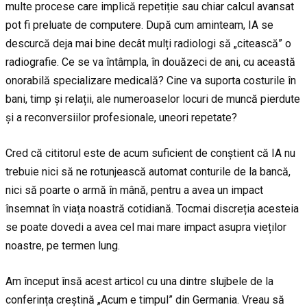
multe procese care implică repetiție sau chiar calcul avansat
pot fi preluate de computere. După cum aminteam, IA se
descurcă deja mai bine decât mulți radiologi să „citească” o
radiografie. Ce se va întâmpla, în douăzeci de ani, cu această
onorabilă specializare medicală? Cine va suporta costurile în
bani, timp și relații, ale numeroaselor locuri de muncă pierdute
și a reconversiilor profesionale, uneori repetate?
Cred că cititorul este de acum suficient de conștient că IA nu
trebuie nici să ne rotunjească automat conturile de la bancă,
nici să poarte o armă în mână, pentru a avea un impact
însemnat în viața noastră cotidiană. Tocmai discreția acesteia
se poate dovedi a avea cel mai mare impact asupra vieților
noastre, pe termen lung.
Am început însă acest articol cu una dintre slujbele de la
conferința creștină „Acum e timpul” din Germania. Vreau să