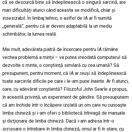
că se descurcă bine să îndeplinească o singură sarcină, are
mari dificultăți atunci când aceasta se modifică, chiar și
insesizabil. În limbaj tehnic, o astfel de IA ar fi numită
„generală”, pentru că ar deveni adaptabilă la un mediu
schimbător, la lumea reală.
Mai mult, adevărata piatră de încercare pentru IA rămâne
vechea problemă a minții – va putea vreodată computerul să
dezvolte o minte, o conștiință similară cu cea umană? Să
presupunem, pentru moment, că IA ar reuși să îndeplinească
toate sarcinile dificile pe care i le-am pune înainte. Ar fi atunci,
oare, cu adevărat conștientă? Filozoful John Searle a propus,
în această privință, un experiment de gândire. Să presupunem
că am închide într-o încăpere izolată un om care nu cunoaște
limba chineză și i-am oferi o bibliotecă întreagă de manuale
și dicționare de limba chineză. Dacă i-am adresa într-o
scrisoare o întrebare în limba chineză, omul ar fi în stare, cu