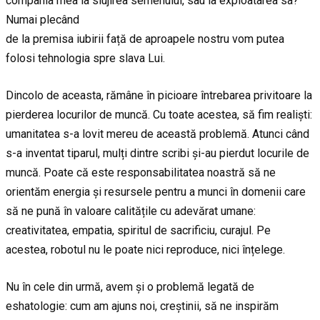
compania mea la slujirea semenului, sau la exploatarea sa?
Numai plecând
de la premisa iubirii față de aproapele nostru vom putea
folosi tehnologia spre slava Lui.
Dincolo de aceasta, rămâne în picioare întrebarea privitoare la
pierderea locurilor de muncă. Cu toate acestea, să fim realiști:
umanitatea s-a lovit mereu de această problemă. Atunci când
s-a inventat tiparul, mulți dintre scribi și-au pierdut locurile de
muncă. Poate că este responsabilitatea noastră să ne
orientăm energia și resursele pentru a munci în domenii care
să ne pună în valoare calitățile cu adevărat umane:
creativitatea, empatia, spiritul de sacrificiu, curajul. Pe
acestea, robotul nu le poate nici reproduce, nici înțelege.
Nu în cele din urmă, avem și o problemă legată de
eshatologie: cum am ajuns noi, creștinii, să ne inspirăm