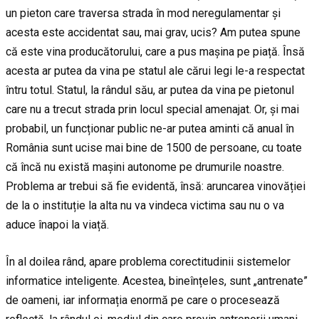
un pieton care traversa strada în mod neregulamentar și
acesta este accidentat sau, mai grav, ucis? Am putea spune
că este vina producătorului, care a pus mașina pe piață. Însă
acesta ar putea da vina pe statul ale cărui legi le-a respectat
întru totul. Statul, la rândul său, ar putea da vina pe pietonul
care nu a trecut strada prin locul special amenajat. Or, și mai
probabil, un funcționar public ne-ar putea aminti că anual în
România sunt ucise mai bine de 1500 de persoane, cu toate
că încă nu există mașini autonome pe drumurile noastre.
Problema ar trebui să fie evidentă, însă: aruncarea vinovăției
de la o instituție la alta nu va vindeca victima sau nu o va
aduce înapoi la viață.
În al doilea rând, apare problema corectitudinii sistemelor
informatice inteligente. Acestea, bineînțeles, sunt „antrenate”
de oameni, iar informația enormă pe care o procesează