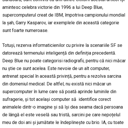
amintesc celebra victorie din 1996 a lui Deep Blue,
supercomputerul creat de IBM, împotriva campionului mondial
la șah, Garry Kasparov, iar exemplele din această categorie
sunt foarte numeroase.
Totuși, rezerva informaticienilor cu privire la scenariile SF se
datorează termenului inteligență din definiția precedentă.
Deep Blue nu poate categorisi radiografii, pentru că nici măcar
nu știe ce sunt acelea. Este nevoie de un alt computer,
antrenat special în această privință, pentru a rezolva sarcina
din domeniul medical. De altfel, nu există nici măcar un
supercomputer în lume care să poată aprinde luminile din
sufragerie, și tot același computer să identifice corect
animalele dintr-o imagine și să își dea seama dacă persoana
de lângă el este veselă sau tristă, sarcini pe care nepoțelul
meu de doi ani și jumătate le îndeplinește cu brio. IA, cu toate