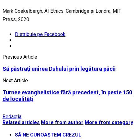
Mark Coekelbergh, AI Ethics, Cambridge și Londra, MIT
Press, 2020.
Distribuie pe Facebook
Previous Article
Să păstrați unirea Duhului prin legătura păcii
Next Article
Turnee evanghelistice fără precedent, în peste 150
de localități
Redacția
Related articles
More from author
More from category
SĂ NE CUNOAȘTEM CREZUL