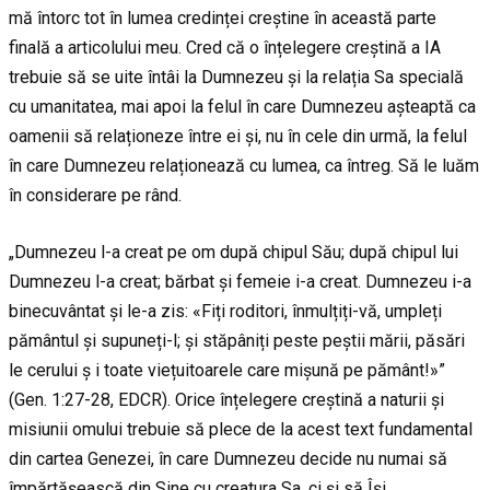
mă întorc tot în lumea credinței creștine în această parte
finală a articolului meu. Cred că o înțelegere creștină a IA
trebuie să se uite întâi la Dumnezeu și la relația Sa specială
cu umanitatea, mai apoi la felul în care Dumnezeu așteaptă ca
oamenii să relaționeze între ei și, nu în cele din urmă, la felul
în care Dumnezeu relaționează cu lumea, ca întreg. Să le luăm
în considerare pe rând.
„Dumnezeu l-a creat pe om după chipul Său; după chipul lui
Dumnezeu l-a creat; bărbat și femeie i-a creat. Dumnezeu i-a
binecuvântat și le-a zis: «Fiți roditori, înmulțiți-vă, umpleți
pământul și supuneți-l; și stăpâniți peste peștii mării, păsări
le cerului ș i toate viețuitoarele care mișună pe pământ!»”
(Gen. 1:27-28, EDCR). Orice înțelegere creștină a naturii și
misiunii omului trebuie să plece de la acest text fundamental
din cartea Genezei, în care Dumnezeu decide nu numai să
împărtășească din Sine cu creatura Sa, ci și să Își