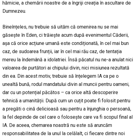
hărnicie, a chemării noastre de a îngriji creația în ascultare de
Dumnezeu.
Bineînțeles, nu trebuie să uităm că omenirea nu se mai
găsește în Eden, ci trăiește acum după evenimentul Căderii,
așa că orice acțiune umană este condiționată, în cel mai bun
caz, de sudoarea frunții, iar în cel mai rău caz, de tentația
mereu la îndemână a idolatriei. Însă păcatul nu ne-a anulat nici
valoarea de purtători ai chipului divin, nici misiunea rezultată
din ea. Din acest motiv, trebuie să înțelegem IA ca pe o
unealtă bună, rodul mandatului divin al muncii pentru oameni,
dar cu un potențial păcătos – ca orice altă descoperire
tehnică a umanității. După cum un cuțit poate fi folosit pentru
a pregăti o cină delicioasă sau pentru a înjunghia o persoană,
la fel depinde de cel care o folosește care va fi scopul final al
IA. De aceea, chemarea noastră nu este să aruncăm
responsabilitatea de la unul la celălalt, ci fiecare dintre noi