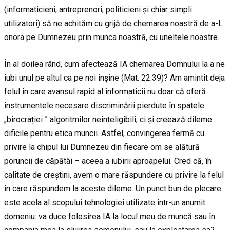
(informaticieni, antreprenori, politicieni și chiar simpli
utilizatori) să ne achităm cu grijă de chemarea noastră de a-L
onora pe Dumnezeu prin munca noastră, cu uneltele noastre.
În al doilea rând, cum afectează IA chemarea Domnului la a ne
iubi unul pe altul ca pe noi înșine (Mat. 22:39)? Am amintit deja
felul în care avansul rapid al informaticii nu doar că oferă
instrumentele necesare discriminării pierdute în spatele
„birocrației ” algoritmilor neinteligibili, ci și creează dileme
dificile pentru etica muncii. Astfel, convingerea fermă cu
privire la chipul lui Dumnezeu din fiecare om se alătură
poruncii de căpătâi – aceea a iubirii aproapelui. Cred că, în
calitate de creștini, avem o mare răspundere cu privire la felul
în care răspundem la aceste dileme. Un punct bun de plecare
este acela al scopului tehnologiei utilizate într-un anumit
domeniu: va duce folosirea IA la locul meu de muncă sau în