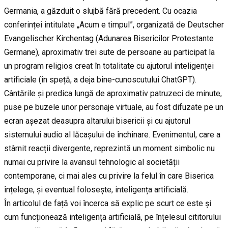
Germania, a găzduit o slujbă fără precedent. Cu ocazia
conferinței intitulate „Acum e timpul”, organizată de Deutscher
Evangelischer Kirchentag (Adunarea Bisericilor Protestante
Germane), aproximativ trei sute de persoane au participat la
un program religios creat în totalitate cu ajutorul inteligenței
artificiale (în speță, a deja bine-cunoscutului ChatGPT).
Cântările și predica lungă de aproximativ patruzeci de minute,
puse pe buzele unor personaje virtuale, au fost difuzate pe un
ecran așezat deasupra altarului bisericii și cu ajutorul
sistemului audio al lăcașului de închinare. Evenimentul, care a
stârnit reacții divergente, reprezintă un moment simbolic nu
numai cu privire la avansul tehnologic al societății
contemporane, ci mai ales cu privire la felul în care Biserica
înțelege, și eventual folosește, inteligența artificială.
În articolul de față voi încerca să explic pe scurt ce este și
cum funcționează inteligența artificială, pe înțelesul cititorului