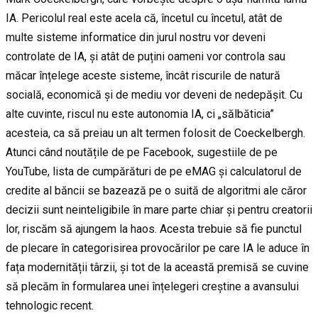
IA. Pericolul real este acela că, încetul cu încetul, atât de
multe sisteme informatice din jurul nostru vor deveni
controlate de IA, și atât de puțini oameni vor controla sau
măcar înțelege aceste sisteme, încât riscurile de natură
socială, economică și de mediu vor deveni de nedepășit. Cu
alte cuvinte, riscul nu este autonomia IA, ci „sălbăticia”
acesteia, ca să preiau un alt termen folosit de Coeckelbergh.
Atunci când noutățile de pe Facebook, sugestiile de pe
YouTube, lista de cumpărături de pe eMAG și calculatorul de
credite al băncii se bazează pe o suită de algoritmi ale căror
decizii sunt neinteligibile în mare parte chiar și pentru creatorii
lor, riscăm să ajungem la haos. Acesta trebuie să fie punctul
de plecare în categorisirea provocărilor pe care IA le aduce în
fața modernității târzii, și tot de la această premisă se cuvine
să plecăm în formularea unei înțelegeri creștine a avansului
tehnologic recent.