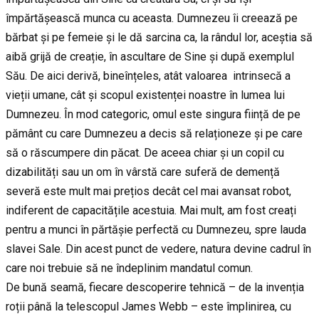
împărtășească munca cu aceasta. Dumnezeu îi creează pe
bărbat și pe femeie și le dă sarcina ca, la rândul lor, aceștia să
aibă grijă de creație, în ascultare de Sine și după exemplul
Său. De aici derivă, bineînțeles, atât valoarea intrinsecă a
vieții umane, cât și scopul existenței noastre în lumea lui
Dumnezeu. În mod categoric, omul este singura ființă de pe
pământ cu care Dumnezeu a decis să relaționeze și pe care
să o răscumpere din păcat. De aceea chiar și un copil cu
dizabilități sau un om în vârstă care suferă de demență
severă este mult mai prețios decât cel mai avansat robot,
indiferent de capacitățile acestuia. Mai mult, am fost creați
pentru a munci în părtășie perfectă cu Dumnezeu, spre lauda
slavei Sale. Din acest punct de vedere, natura devine cadrul în
care noi trebuie să ne îndeplinim mandatul comun.
De bună seamă, fiecare descoperire tehnică – de la invenția
roții până la telescopul James Webb – este împlinirea, cu