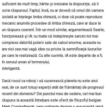
suficient de mult timp, hârtie și creioane la dispoziție, să îi
scrie răspunsul. Faptul, însă, nu ar dovedi că omul din camera
izolată ar înțelege limba chineză, ci doar că poate reproduce
mecanic anumite procedee di limba chineză, care ar duce la
un răspuns coerent. Într-un mod similar, argumentează Searle,
funcționează și IA: cu toate că îndeplinește sarcini tot mai
complexe datorită puterii sale de calcul enorme, aceasta nu
are nici cea mai vagă idee cu privire la semnificația lucrurilor
pe care le realizează. Cu alte cuvinte, IA este departe de a fi,
în sensul uman al termenului,
inteligentă.
Dacă riscul ca roboți i să cucerească planeta nu este unul
real, de ce sunt totuși experții atât de frământați de progresul
recent din domeniu? Din punctul meu de vedere, cel mai bun
răspuns la această întrebare este oferit de filozoful belgian
Mark Coeckelbergh, care vorbește despre o așa-numită iarnă