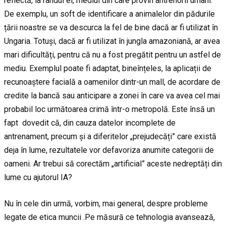
reflectă, la rândul ei, mediul din care provin antrenorii umani.
De exemplu, un soft de identificare a animalelor din pădurile
țării noastre se va descurca la fel de bine dacă ar fi utilizat în
Ungaria. Totuși, dacă ar fi utilizat în jungla amazoniană, ar avea
mari dificultăți, pentru că nu a fost pregătit pentru un astfel de
mediu. Exemplul poate fi adaptat, bineînțeles, la aplicații de
recunoaștere facială a oamenilor dintr-un mall, de acordare de
credite la bancă sau anticipare a zonei în care va avea cel mai
probabil loc următoarea crimă într-o metropolă. Este însă un
fapt dovedit că, din cauza datelor incomplete de
antrenament, precum și a diferitelor „prejudecăți” care există
deja în lume, rezultatele vor defavoriza anumite categorii de
oameni. Ar trebui să corectăm „artificial” aceste nedreptăți din
lume cu ajutorul IA?
Nu în cele din urmă, vorbim, mai general, despre probleme
legate de etica muncii .Pe măsură ce tehnologia avansează,