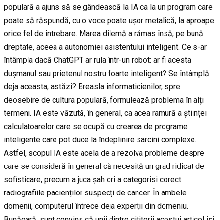
populară a ajuns să se gândească la IA ca la un program care
poate să răspundă, cu o voce poate ușor metalică, la aproape
orice fel de întrebare. Marea dilemă a rămas însă, pe bună
dreptate, aceea a autonomiei asistentului inteligent. Ce s-ar
întâmpla dacă ChatGPT ar rula într-un robot: ar fi acesta
dușmanul sau prietenul nostru foarte inteligent? Se întâmplă
deja aceasta, astăzi? Breasla informaticienilor, spre
deosebire de cultura populară, formulează problema în alți
termeni. IA este văzută, în general, ca acea ramură a științei
calculatoarelor care se ocupă cu crearea de programe
inteligente care pot duce la îndeplinire sarcini complexe.
Astfel, scopul IA este acela de a rezolva probleme despre
care se consideră în general că necesită un grad ridicat de
sofisticare, precum a juca șah ori a categorisi corect
radiografiile pacienților suspecți de cancer. În ambele
domenii, computerul întrece deja experții din domeniu.
Bunăoară, sunt convins că unii dintre cititorii acestui articol își