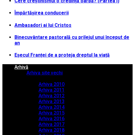
Cere creștinismul o credință oarbă? (Partea I)
Împărtășirea conducerii
Ambasadori ai lui Cristos
Binecuvântare pastorală cu prilejul unui început de
an
Eșecul Franței de a proteja dreptul la viață
Arhivă
Arhiva site vechi
Arhiva PDF
Arhiva 2010
Arhiva 2011
Arhiva 2012
Arhiva 2013
Arhiva 2014
Arhiva 2015
Arhiva 2016
Arhiva 2017
Arhiva 2018