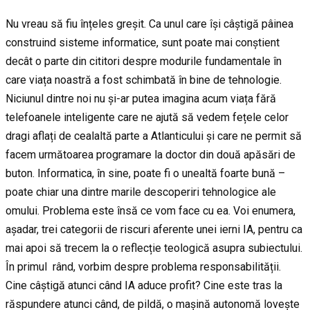
Nu vreau să fiu înțeles greșit. Ca unul care își câștigă pâinea
construind sisteme informatice, sunt poate mai conștient
decât o parte din cititori despre modurile fundamentale în
care viața noastră a fost schimbată în bine de tehnologie.
Niciunul dintre noi nu și-ar putea imagina acum viața fără
telefoanele inteligente care ne ajută să vedem fețele celor
dragi aflați de cealaltă parte a Atlanticului și care ne permit să
facem următoarea programare la doctor din două apăsări de
buton. Informatica, în sine, poate fi o unealtă foarte bună –
poate chiar una dintre marile descoperiri tehnologice ale
omului. Problema este însă ce vom face cu ea. Voi enumera,
așadar, trei categorii de riscuri aferente unei ierni IA, pentru ca
mai apoi să trecem la o reflecție teologică asupra subiectului.
În primul rând, vorbim despre problema responsabilității.
Cine câștigă atunci când IA aduce profit? Cine este tras la
răspundere atunci când, de pildă, o mașină autonomă lovește