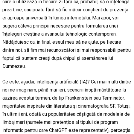
care o utilizează în fiecare zi fără ca, probabil, să o înțeleagă
prea bine, sau poate fără să fie măcar conștient de prezența
ei aproape universală în lumea internetului. Mai apoi, voi
sugera câteva principii necesare pentru formularea unei
înțelegeri creștine a avansului tehnologic contemporan.
Nădăjduiesc ca, în final, eseul meu să ne ajute, pe fiecare
dintre noi, să fim mai recunoscători și mai responsabili pentru
faptul că suntem creați după chipul și asemănarea lui
Dumnezeu.
Ce este, așadar, inteligența artificială (IA)? Cei mai mulți dintre
noi ne imaginam, până mai ieri, scenarii înspăimântătoare la
auzirea acestui termen, de tip Frankenstein sau Terminator,
majoritatea inspirate din literatura și cinematografia SF. Totuși,
în ultimii ani, odată cu popularitatea câștigată de modelele de
limbaj mari (numele mai pretențios al tipului de program
informatic pentru care ChatGPT este reprezentativ), percepția